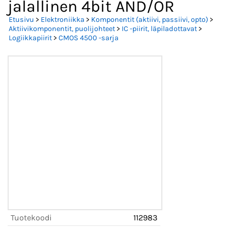
jalallinen 4bit AND/OR
Etusivu
>
Elektroniikka
>
Komponentit (aktiivi, passiivi, opto)
>
Aktiivikomponentit, puolijohteet
>
IC -piirit, läpiladottavat
>
Logiikkapiirit
>
CMOS 4500 -sarja
Tuotekoodi
112983