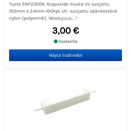
Tuote SNP23006. Nippuside musta UV suojattu
100mm x 2.4mm 100kpl. UV -suojattu säänkestävä
nylon (polyamidi). Vetolujuus...
3,00 €
Saatavilla