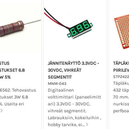
STUS
JÄNNITENÄYTTÖ 3.3VDC -
TÄPLÄK
STUKSET 6.8
30VDC, VIHREÄT
PIIRILE
W 5%
SEGMENTIT
STP242
Täpläku
MNM-043
06562. Tehovastus
Digitaalinen
432 täp
tukset 3W 6.8
volttimittari (paneelimitt
70 mm. 
. Useita eri
ari) 3.3VDC - 30VDC,
nurkiss
.
vihreät segmentit.
perfboa
Labrauksiin, kokeiluihin ,
hobby tarvike, ei...