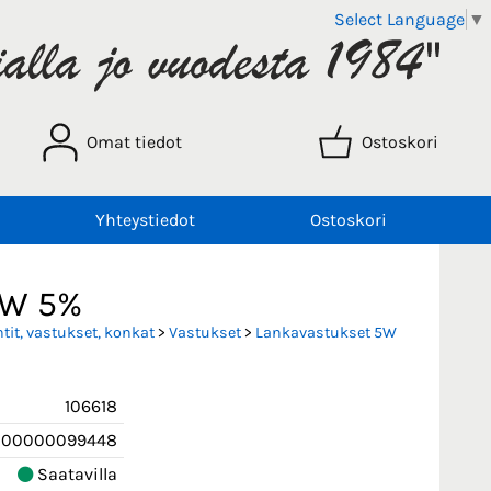
Select Language
▼
Omat tiedot
Ostoskori
Yhteystiedot
Ostoskori
5W 5%
it, vastukset, konkat
>
Vastukset
>
Lankavastukset 5W
106618
000000099448
Saatavilla