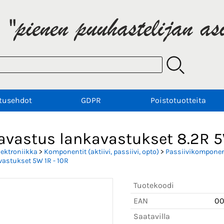
tusehdot
GDPR
Poistotuotteita
avastus lankavastukset 8.2R 
lektroniikka
>
Komponentit (aktiivi, passiivi, opto)
>
Passiivikomponent
astukset 5W 1R - 10R
Tuotekoodi
EAN
0
Saatavilla