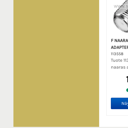
F NAARA
ADAPTE
113558
Tuote 11
naaras 