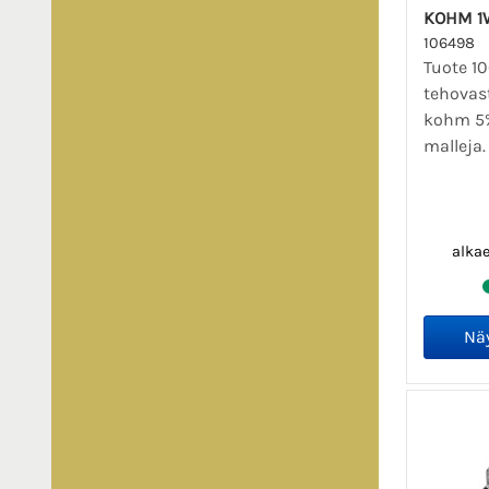
KOHM 1
106498
Tuote 1
tehovas
kohm 5%
malleja
alka