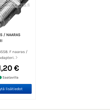
S / NAARAS
RI
3558. F naaras /
adapteri.
1,20 €
Saatavilla