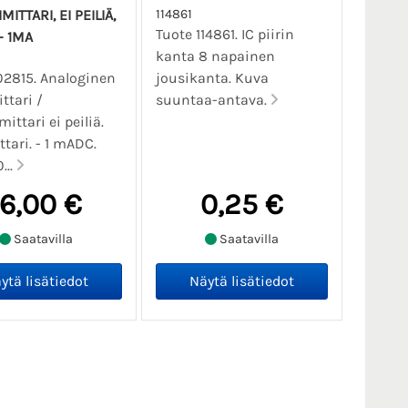
MITTARI, EI PEILIÄ,
114861
Tuote 114861. IC piirin
- 1MA
kanta 8 napainen
02815. Analoginen
jousikanta. Kuva
ttari /
suuntaa-antava.
ittari ei peiliä.
ttari. - 1 mADC.
...
16,00 €
0,25 €
Saatavilla
Saatavilla