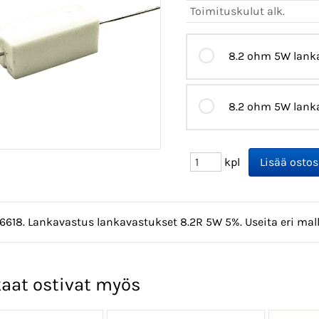
Toimituskulut alk.
8.2 ohm 5W lank
8.2 ohm 5W lank
kpl
6618. Lankavastus lankavastukset 8.2R 5W 5%. Useita eri mall
aat ostivat myös