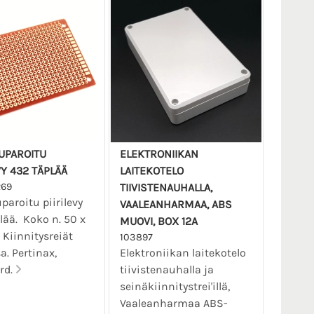
UPAROITU
ELEKTRONIIKAN
VY 432 TÄPLÄÄ
LAITEKOTELO
269
TIIVISTENAUHALLA,
paroitu piirilevy
VAALEANHARMAA, ABS
lää. Koko n. 50 x
MUOVI, BOX 12A
Kiinnitysreiät
103897
a. Pertinax,
Elektroniikan laitekotelo
rd.
tiivistenauhalla ja
seinäkiinnitystrei'illä,
Vaaleanharmaa ABS-