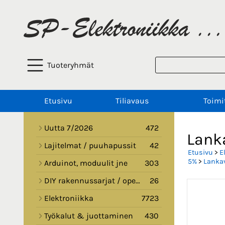
Tuoteryhmät
Etusivu
Tiliavaus
Toimi
Uutta 7/2026
472
Lank
Lajitelmat / puuhapussit
42
Etusivu
>
E
5%
>
Lankav
Arduinot, moduulit jne
303
DIY rakennussarjat / opetussarjat
26
Elektroniikka
7723
Työkalut & juottaminen
430