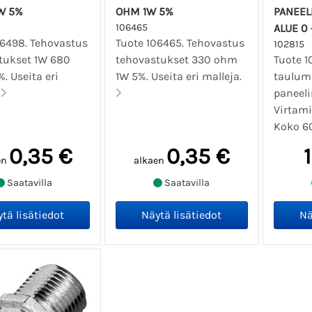
W 5%
OHM 1W 5%
PANEELI
106465
ALUE 0 
06498. Tehovastus
Tuote 106465. Tehovastus
102815
tukset 1W 680
tehovastukset 330 ohm
Tuote 1
. Useita eri
1W 5%. Useita eri malleja.
taulumi
.
paneelim
Virtami
Koko 60
0,35 €
0,35 €
en
alkaen
Saatavilla
Saatavilla