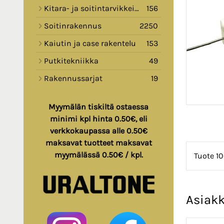
Kitara- ja soitintarvikkeita
156
Soitinrakennus
2250
Kaiutin ja case rakentelu
153
Putkitekniikka
49
Rakennussarjat
19
Myymälän tiskiltä ostaessa
minimi kpl hinta 0.50€, eli
verkkokaupassa alle 0.50€
maksavat tuotteet maksavat
myymälässä 0.50€ / kpl.
Tuote 10
Asiakk