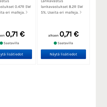
astus
Lankavastus
astukset 0.47R 5W
lankavastukset 8.2R 5W
ita eri malleja.
5%. Useita eri malleja.
0,71 €
0,71 €
aen
alkaen
Saatavilla
Saatavilla