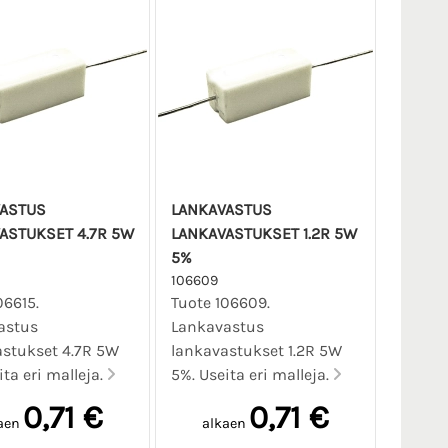
ASTUS
LANKAVASTUS
ASTUKSET 4.7R 5W
LANKAVASTUKSET 1.2R 5W
5%
106609
06615.
Tuote 106609.
astus
Lankavastus
stukset 4.7R 5W
lankavastukset 1.2R 5W
ita eri malleja.
5%. Useita eri malleja.
0,71 €
0,71 €
aen
alkaen