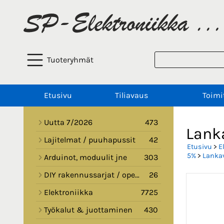
Tuoteryhmät
Etusivu
Tiliavaus
Toimi
Uutta 7/2026
473
Lank
Lajitelmat / puuhapussit
42
Etusivu
>
E
5%
>
Lankav
Arduinot, moduulit jne
303
DIY rakennussarjat / opetussarjat
26
Elektroniikka
7725
Työkalut & juottaminen
430