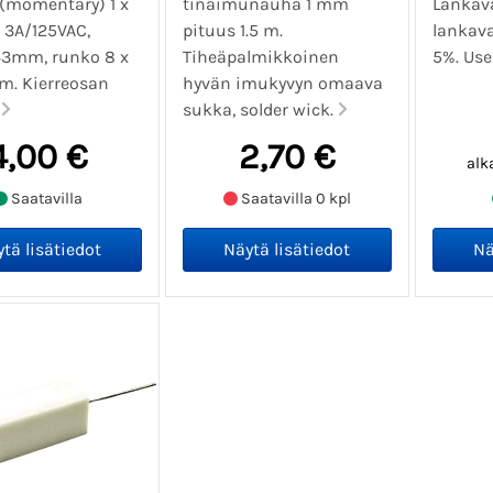
 (momentary) 1 x
tinaimunauha 1 mm
Lankav
 3A/125VAC,
pituus 1.5 m.
lankav
43mm, runko 8 x
Tiheäpalmikkoinen
5%. Use
mm. Kierreosan
hyvän imukyvyn omaava
.
sukka, solder wick.
4,00 €
2,70 €
alk
Saatavilla
Saatavilla 0 kpl