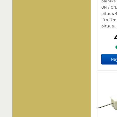
painike
ON / ON.
pituus 
13 x 17
pituus..