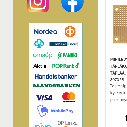
PIIRILEV
TÄPLÄKU
TÄPLÄÄ,
207358
Tee help
kytkenn
piirilev