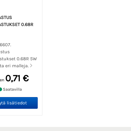
ASTUS
ASTUKSET 0.68R
06607.
stus
stukset 0.68R 5W
ta eri malleja.
0,71 €
aen
Saatavilla