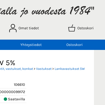
Omat tiedot
Ostoskori
Yhteystiedot
Ostoskori
5W 5%
it, vastukset, konkat
>
Vastukset
>
Lankavastukset 5W
106610
000000099172
Saatavilla