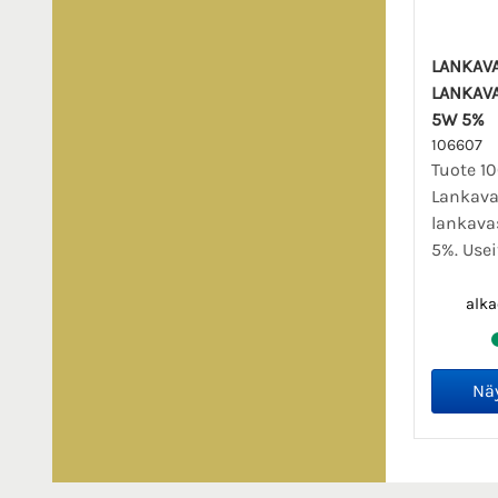
LANKAV
LANKAV
5W 5%
106607
Tuote 1
Lankava
lankava
5%. Usei
alk