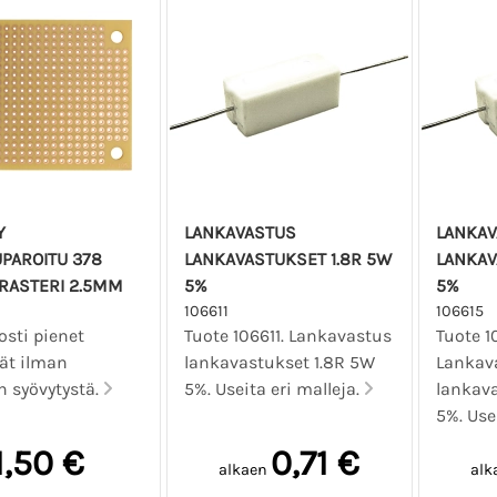
Y
LANKAVASTUS
LANKAV
PAROITU 378
LANKAVASTUKSET 1.8R 5W
LANKAV
 RASTERI 2.5MM
5%
5%
106611
106615
osti pienet
Tuote 106611. Lankavastus
Tuote 1
ät ilman
lankavastukset 1.8R 5W
Lankav
yn syövytystä.
5%. Useita eri malleja.
lankava
5%. Use
1,50 €
0,71 €
alkaen
alk