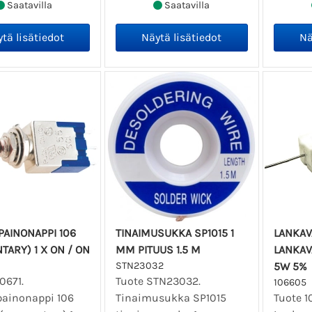
Saatavilla
Saatavilla
PAINONAPPI 106
TINAIMUSUKKA SP1015 1
LANKAV
ARY) 1 X ON / ON
MM PITUUS 1.5 M
LANKAV
STN23032
5W 5%
0671.
Tuote STN23032.
106605
painonappi 106
Tinaimusukka SP1015
Tuote 1