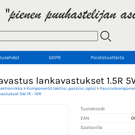
tusehdot
GDPR
Poistotuotteita
avastus lankavastukset 1.5R 
lektroniikka
>
Komponentit (aktiivi, passiivi, opto)
>
Passiivikomponent
astukset 5W 1R - 10R
Tuotekoodi
EAN
0
Saatavilla