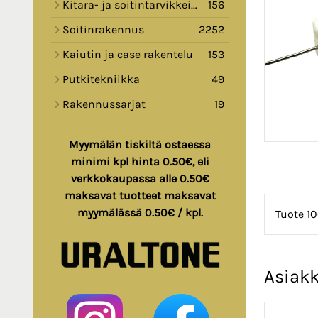
Kitara- ja soitintarvikkeita
156
Soitinrakennus
2252
Kaiutin ja case rakentelu
153
Putkitekniikka
49
Rakennussarjat
19
Myymälän tiskiltä ostaessa
minimi kpl hinta 0.50€, eli
verkkokaupassa alle 0.50€
maksavat tuotteet maksavat
myymälässä 0.50€ / kpl.
Tuote 10
Asiakk