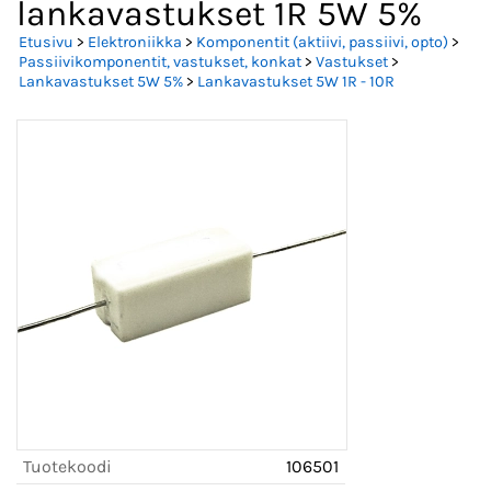
lankavastukset 1R 5W 5%
Etusivu
>
Elektroniikka
>
Komponentit (aktiivi, passiivi, opto)
>
Passiivikomponentit, vastukset, konkat
>
Vastukset
>
Lankavastukset 5W 5%
>
Lankavastukset 5W 1R - 10R
Tuotekoodi
106501