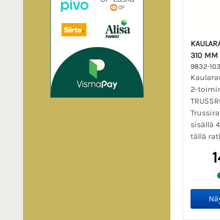
KAULARA
310 MM
9832-10
Kaularau
2-toimi
TRUSSRO
Trussir
sisällä
tällä rat
1