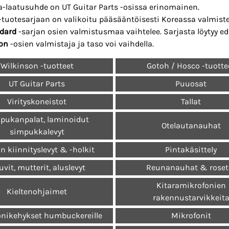
a-laatusuhde on UT Guitar Parts -osissa erinomainen.
-tuotesarjaan on valikoitu pääsääntöisesti Koreassa valmiste
dard
-sarjan osien valmistusmaa vaihtelee. Sarjasta löytyy ed
on
-osien valmistaja ja taso voi vaihdella.
Wilkinson -tuotteet
Gotoh / Hosco -tuotte
UT Guitar Parts
Puuosat
Virityskoneistot
Tallat
pukanpalat, laminoidut
Otelautanauhat
simpukkalevyt
n kiinnityslevyt & -holkit
Pintakäsittely
vit, mutterit, aluslevyt
Reunanauhat & roset
Kitaramikrofonien
Kieltenohjaimet
rakennustarvikkeit
onikehykset humbuckereille
Mikrofonit