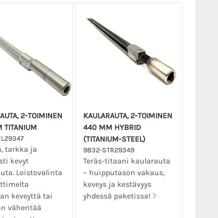
AUTA, 2-TOIMINEN
KAULARAUTA, 2-TOIMINEN
 TITANIUM
440 MM HYBRID
KL29347
(TITANIUM-STEEL)
, tarkka ja
9832-STR29349
sti kevyt
Teräs-titaani kaularauta
uta. Loistovalinta
– huipputason vakaus,
ttimelta
keveys ja kestävyys
an keveyttä tai
yhdessä paketissa!
an vähentää