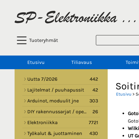
Tuoteryhmät
Etusivu
Tiliavaus
Toimi
Uutta 7/2026
442
Soit
Lajitelmat / puuhapussit
42
Etusivu
> S
Arduinot, moduulit jne
303
DIY rakennussarjat / opetussarjat
26
Goto
Goto
Elektroniikka
7721
Wilk
Työkalut & juottaminen
430
UT G