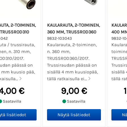
UTA, 2-TOIMINEN,
KAULARAUTA, 2-TOIMINEN,
KAULAR
 TRUSSROD310
360 MM, TRUSSROD360
400 M
3042
9832-103043
9832-10
ta / trussirauta,
Kaularauta, 2-toiminen,
Kaulara
nen, n. 310 mm,
n. 360 mm,
toimine
D310/2017.
TRUSSROD360/2017.
TRUSSR
audan päässä on
Trussiraudan päässä on
Trussi
 4 mm kuusio pää,
sisällä 4 mm kuusiopää,
sisällä
kaisulla...
tällä ratkaisulla ei...
tällä ra
4,00 €
9,00 €
Saatavilla
Saatavilla