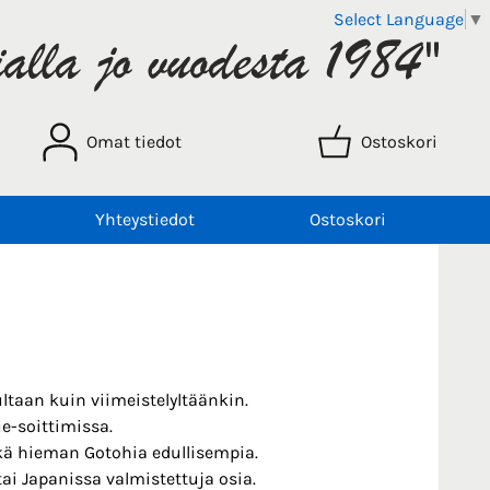
Select Language
▼
Omat tiedot
Ostoskori
Yhteystiedot
Ostoskori
ltaan kuin viimeistelyltäänkin.
e-soittimissa.
ekä hieman Gotohia edullisempia.
ai Japanissa valmistettuja osia.