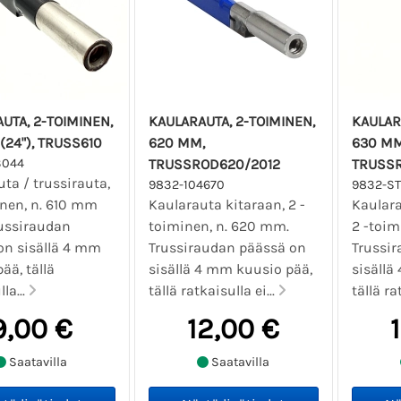
UTA, 2-TOIMINEN,
KAULARAUTA, 2-TOIMINEN,
KAULAR
(24"), TRUSS610
620 MM,
630 MM
3044
TRUSSROD620/2012
TRUSS
ta / trussirauta,
9832-104670
9832-S
inen, n. 610 mm
Kaularauta kitaraan, 2 -
Kaulara
russiraudan
toiminen, n. 620 mm.
2 -toim
on sisällä 4 mm
Trussiraudan päässä on
Trussi
ää, tällä
sisällä 4 mm kuusio pää,
sisällä
la...
tällä ratkaisulla ei...
tällä ra
9,00 €
12,00 €
Saatavilla
Saatavilla