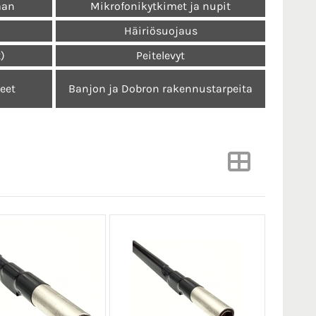
aan
Mikrofonikytkimet ja nupit
Häiriösuojaus
t)
Peitelevyt
keet
Banjon ja Dobron rakennustarpeita