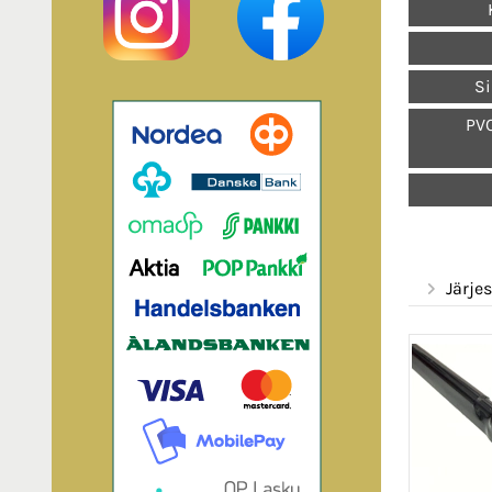
Si
PVC
Järjes