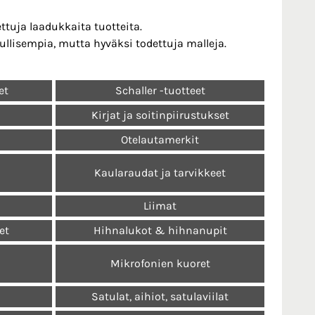
ttuja laadukkaita tuotteita.
ullisempia, mutta hyväksi todettuja malleja.
et
Schaller -tuotteet
Kirjat ja soitinpiirustukset
Otelautamerkit
Kaularaudat ja tarvikkeet
Liimat
et
Hihnalukot & hihnanupit
Mikrofonien kuoret
a
Satulat, aihiot, satulaviilat