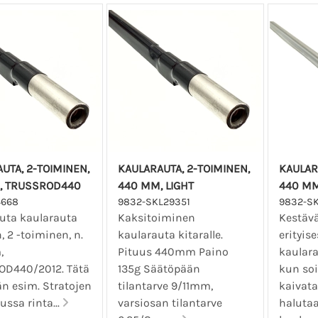
UTA, 2-TOIMINEN,
KAULARAUTA, 2-TOIMINEN,
KAULAR
, TRUSSROD440
440 MM, LIGHT
440 MM
4668
9832-SKL29351
9832-S
auta kaularauta
Kaksitoiminen
Kestävä
, 2 -toiminen, n.
kaularauta kitaralle.
erityise
,
Pituus 440mm Paino
kaulara
D440/2012. Tätä
135g Säätöpään
kun soi
än esim. Stratojen
tilantarve 9/11mm,
kaivata
ussa rinta...
varsiosan tilantarve
haluta