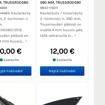
M, TRUSSROD580
590 MM, TRUSSROD590
4669
9832-115011
04669. Kaularauta
Kaularauta / trussirauta,
n, 2 -toiminen, n.
2 -toiminen, n. 590 mm.
m,
Trussiraudan päässä on
OD580/2012.
sisällä 4 mm kuusio pää,
raudan päässä on
tällä ratkaisulla ei...
 4 mm kuusio...
10,00 €
12,00 €
Saatavilla
Saatavilla