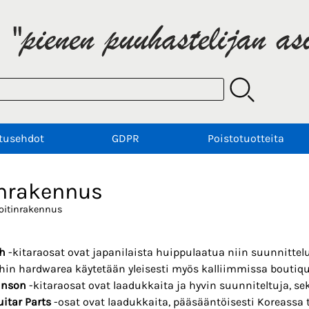
tusehdot
GDPR
Poistotuotteita
inrakennus
oitinrakennus
h
-kitaraosat ovat japanilaista huippulaatua niin suunnittelu
hin hardwarea käytetään yleisesti myös kalliimmissa boutiqu
inson
-kitaraosat ovat laadukkaita ja hyvin suunniteltuja, s
uitar Parts
-osat ovat laadukkaita, pääsääntöisesti Koreassa t