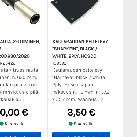
AUTA, 2-TOIMINEN,
KAULARAUDAN PEITELEVY
,
"SHARKFIN", BLACK /
ROD630/2020
WHITE, 2PLY, HOSCO
TR23426
109592
uta / trussirauta,
Kaularaudan peitelevy
inen, n. 630 mm.
"Hainevä", black / white
raudan päässä on
2ply. Hosco, japan.
 4 mm kuusio pää,
Paksuus n. 1.6 mm, n. 37.2
tkaisulla...
x 55.7 mm. Asennus...
10,00 €
3,50 €
Saatavilla
Saatavilla