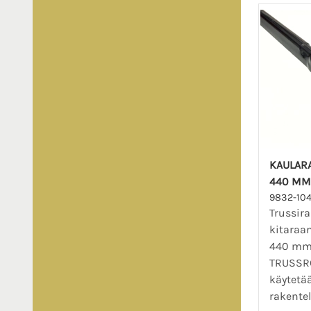
KAULARA
440 MM
9832-10
Trussir
kitaraan
440 mm
TRUSSRO
käytetä
rakentel