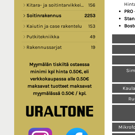
Hint
Kitara- ja soitintarvikkeita
156
PRO
Soitinrakennus
2253
Stan
Bost
Kaiutin ja case rakentelu
153
Putkitekniikka
49
Rakennussarjat
19
Myymälän tiskiltä ostaessa
Sim
minimi kpl hinta 0.50€, eli
verkkokaupassa alle 0.50€
maksavat tuotteet maksavat
Kaula
myymälässä 0.50€ / kpl.
Ruu
Mikrof