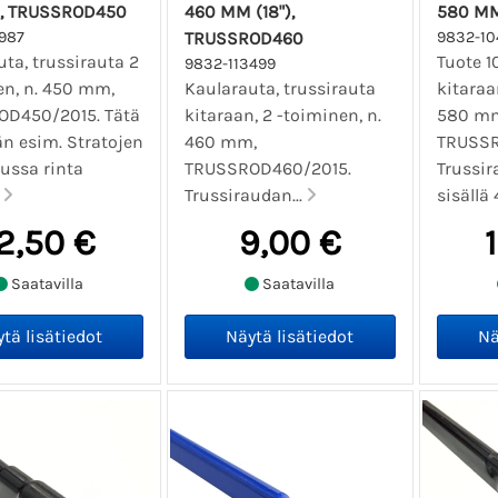
, TRUSSROD450
460 MM (18"),
580 M
987
TRUSSROD460
9832-10
ta, trussirauta 2
Tuote 1
9832-113499
en, n. 450 mm,
Kaularauta, trussirauta
kitaraa
D450/2015. Tätä
kitaraan, 2 -toiminen, n.
580 m
än esim. Stratojen
460 mm,
TRUSSR
ussa rinta
TRUSSROD460/2015.
Trussi
.
Trussiraudan...
sisällä
2,50 €
9,00 €
Saatavilla
Saatavilla