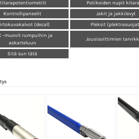
Kitarapotentiometrit
Potikoiden nupit kitar
Kontrollipaneelit
Jakit ja jakkilevyt
irtokuvakalvot (decal)
Pleksit (plektrasuoja
 -muovit rumpuihin ja
Jousisoittimien tarvik
askarteluun
Sitä sun tätä
tys