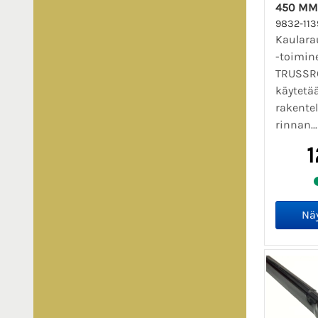
450 MM
9832-113
Kaularau
-toimin
TRUSSRO
käytetä
rakentel
rinnan..
1