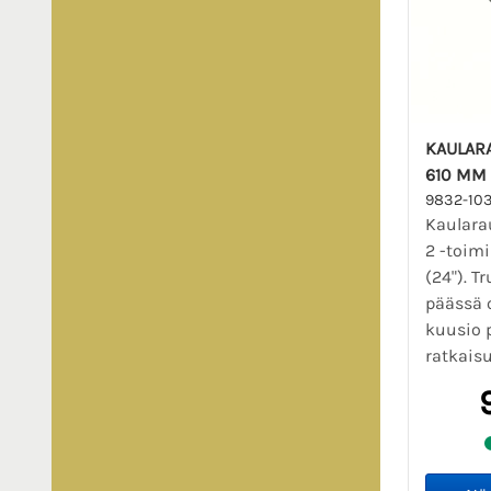
KAULARA
610 MM 
9832-10
Kaularau
2 -toim
(24"). T
päässä 
kuusio p
ratkaisul