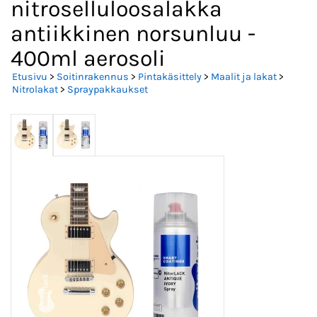
nitroselluloosalakka
antiikkinen norsunluu -
400ml aerosoli
Etusivu
>
Soitinrakennus
>
Pintakäsittely
>
Maalit ja lakat
>
Nitrolakat
>
Spraypakkaukset