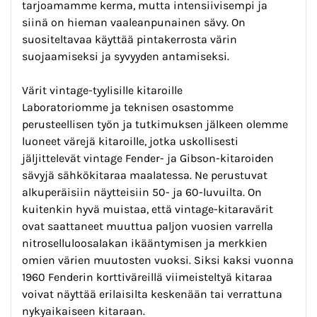
tarjoamamme kerma, mutta intensiivisempi ja
siinä on hieman vaaleanpunainen sävy. On
suositeltavaa käyttää pintakerrosta värin
suojaamiseksi ja syvyyden antamiseksi.
Värit vintage-tyylisille kitaroille
Laboratoriomme ja teknisen osastomme
perusteellisen työn ja tutkimuksen jälkeen olemme
luoneet värejä kitaroille, jotka uskollisesti
jäljittelevät vintage Fender- ja Gibson-kitaroiden
sävyjä sähkökitaraa maalatessa. Ne perustuvat
alkuperäisiin näytteisiin 50- ja 60-luvuilta. On
kuitenkin hyvä muistaa, että vintage-kitaravärit
ovat saattaneet muuttua paljon vuosien varrella
nitroselluloosalakan ikääntymisen ja merkkien
omien värien muutosten vuoksi. Siksi kaksi vuonna
1960 Fenderin korttiväreillä viimeisteltyä kitaraa
voivat näyttää erilaisilta keskenään tai verrattuna
nykyaikaiseen kitaraan.