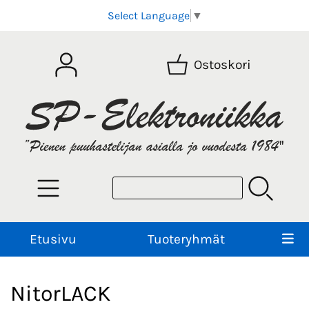
Select Language
▼
Ostoskori
Etusivu
Tuoteryhmät
NitorLACK