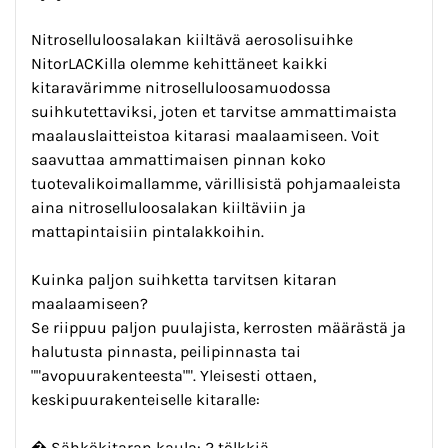
Nitroselluloosalakan kiiltävä aerosolisuihke
NitorLACKilla olemme kehittäneet kaikki
kitaravärimme nitroselluloosamuodossa
suihkutettaviksi, joten et tarvitse ammattimaista
maalauslaitteistoa kitarasi maalaamiseen. Voit
saavuttaa ammattimaisen pinnan koko
tuotevalikoimallamme, värillisistä pohjamaaleista
aina nitroselluloosalakan kiiltäviin ja
mattapintaisiin pintalakkoihin.
Kuinka paljon suihketta tarvitsen kitaran
maalaamiseen?
Se riippuu paljon puulajista, kerrosten määrästä ja
halutusta pinnasta, peilipinnasta tai
""avopuurakenteesta"". Yleisesti ottaen,
keskipuurakenteiselle kitaralle:
� Sähkökitaran kaula: 2 tölkkiä