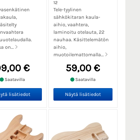
12
vasenkätinen
Tele-tyylinen
akaula,
sähkökitaran kaula-
sitelty
aihio, vaahtera,
nvaahtera
laminoitu otelauta, 22
uotelaudalla.
nauhaa. Käsittelemätön
a on...
aihio,
muotoilemattomalla...
9,00 €
59,00 €
Saatavilla
Saatavilla