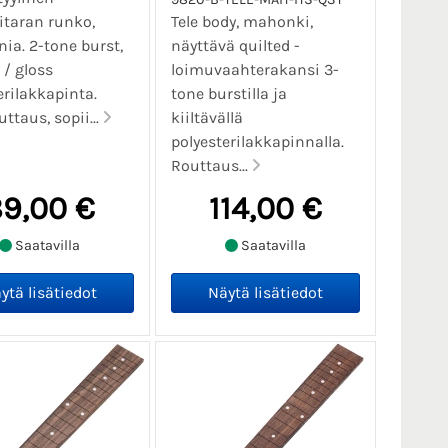
taran runko,
Tele body, mahonki,
ia. 2-tone burst,
näyttävä quilted -
 / gloss
loimuvaahterakansi 3-
erilakkapinta.
tone burstilla ja
ttaus, sopii...
kiiltävällä
polyesterilakkapinnalla.
Routtaus...
9,00 €
114,00 €
Saatavilla
Saatavilla