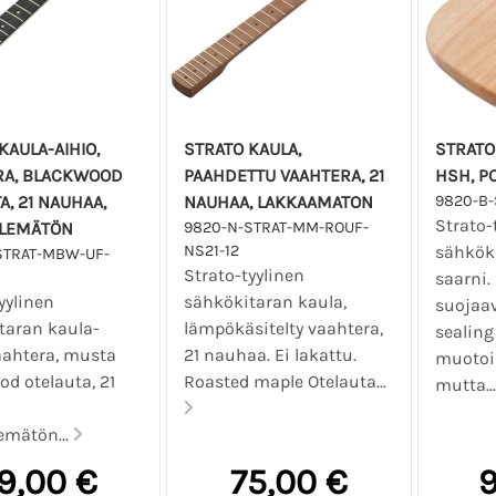
KAULA-AIHIO,
STRATO KAULA,
STRATO
RA, BLACKWOOD
PAAHDETTU VAAHTERA, 21
HSH, P
A, 21 NAUHAA,
NAUHAA, LAKKAAMATON
9820-B-
Strato-
ELEMÄTÖN
9820-N-STRAT-MM-ROUF-
NS21-12
sähköki
STRAT-MBW-UF-
Strato-tyylinen
saarni.
yylinen
sähkökitaran kaula,
suojaav
taran kaula-
lämpökäsitelty vaahtera,
sealing
aahtera, musta
21 nauhaa. Ei lakattu.
muotoil
d otelauta, 21
Roasted maple Otelauta...
mutta..
emätön...
9,00 €
75,00 €
9