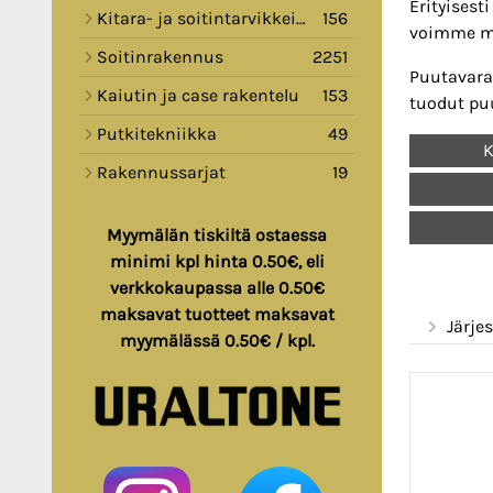
Erityisest
Kitara- ja soitintarvikkeita
156
voimme my
Soitinrakennus
2251
Puutavara,
Kaiutin ja case rakentelu
153
tuodut pu
Putkitekniikka
49
K
Rakennussarjat
19
Myymälän tiskiltä ostaessa
minimi kpl hinta 0.50€, eli
verkkokaupassa alle 0.50€
maksavat tuotteet maksavat
Järjes
myymälässä 0.50€ / kpl.