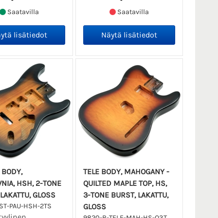
Saatavilla
Saatavilla
 BODY,
TELE BODY, MAHOGANY -
NIA, HSH, 2-TONE
QUILTED MAPLE TOP, HS,
 LAKATTU, GLOSS
3-TONE BURST, LAKATTU,
ST-PAU-HSH-2TS
GLOSS
tyylinen
9820-B-TELE-MAH-HS-Q3T