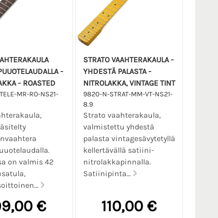
AAHTERAKAULA
STRATO VAAHTERAKAULA -
UUOTELAUDALLA -
YHDESTÄ PALASTA -
AKKA - ROASTED
NITROLAKKA, VINTAGE TINT
TELE-MR-RO-NS21-
9820-N-STRAT-MM-VT-NS21-
8.9
ahterakaula,
Strato vaahterakaula,
sitelty
valmistettu yhdestä
nvaahtera
palasta vintagesävytetyllä
uotelaudalla.
kellertävällä satiini-
a on valmis 42
nitrolakkapinnalla.
satula,
Satiinipinta...
oittoinen...
9,00 €
110,00 €