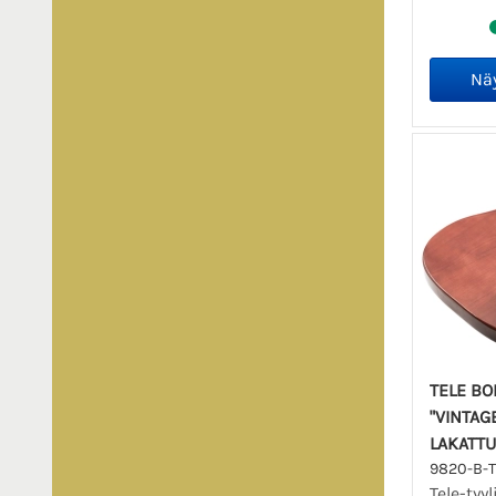
TELE BO
"VINTAG
LAKATTU
9820-B-
Tele-tyy