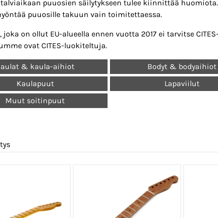
i talviaikaan puuosien säilytykseen tulee kiinnittää huomiot
öntää puuosille takuun vain toimitettaessa.
 joka on ollut EU-alueella ennen vuotta 2017 ei tarvitse CITE
umme ovat CITES-luokiteltuja.
aulat & kaula-aihiot
Bodyt & bodyaihiot
Kaulapuut
Lapaviilut
Muut soitinpuut
tys