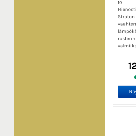
10
Hienosti
Straton
vaahtera
lämpökäs
rosteri
valmiiks
1