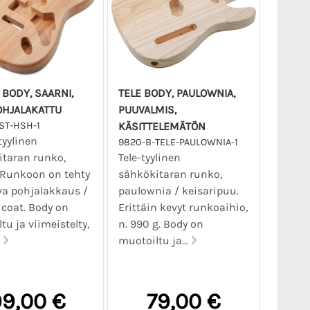
 BODY, SAARNI,
TELE BODY, PAULOWNIA,
OHJALAKATTU
PUUVALMIS,
ST-HSH-1
KÄSITTELEMÄTÖN
tyylinen
9820-B-TELE-PAULOWNIA-1
taran runko,
Tele-tyylinen
 Runkoon on tehty
sähkökitaran runko,
a pohjalakkaus /
paulownia / keisaripuu.
 coat. Body on
Erittäin kevyt runkoaihio,
tu ja viimeistelty,
n. 990 g. Body on
.
muotoiltu ja...
9,00 €
79,00 €