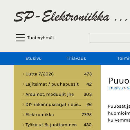
Tuoteryhmät
Etusivu
Tiliavaus
Toimi
Uutta 7/2026
473
Puuo
Lajitelmat / puuhapussit
42
Etusivu
>
S
Arduinot, moduulit jne
303
DIY rakennussarjat / opetussarjat
26
Puuosat j
huomioimaa
Elektroniikka
7725
kuivemmas
Työkalut & juottaminen
430