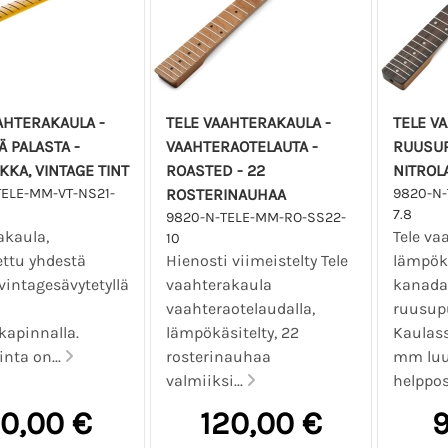
AHTERAKAULA -
TELE VAAHTERAKAULA -
TELE V
 PALASTA -
VAAHTERAOTELAUTA -
RUUSUP
KKA, VINTAGE TINT
ROASTED - 22
NITROL
TELE-MM-VT-NS21-
ROSTERINAUHAA
9820-N-
7.8
9820-N-TELE-MM-RO-SS22-
akaula,
Tele va
10
ettu yhdestä
Hienosti viimeistelty Tele
lämpökä
vintagesävytetyllä
vaahterakaula
kanada
vaahteraotelaudalla,
ruusupu
kapinnalla.
lämpökäsitelty, 22
Kaulass
inta on...
rosterinauhaa
mm luu
valmiiksi...
helppos
10,00 €
120,00 €
9