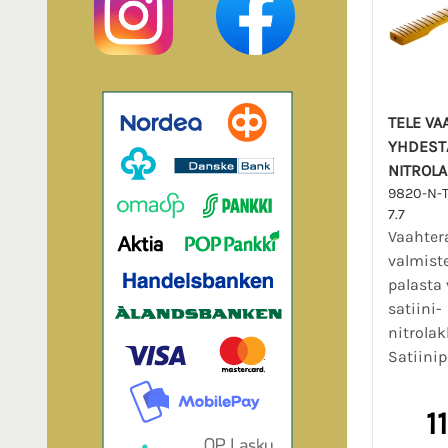
TELE VA
YHDESTÄ
NITROLA
9820-N-
7.7
Vaahter
valmist
palasta 
satiini-
nitrolak
Satiinip
1