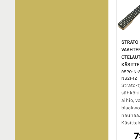
STRATO 
VAAHTE
OTELAUT
KÄSITT
9820-N-
NS21-12
Strato-t
sähköki
aihio, v
blackwoo
nauhaa.
Käsittel
7