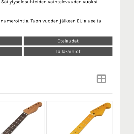
a. Säilytysolosuhteiden vaihtelevuuden vuoksi
S-numerointia. Tuon vuoden jälkeen EU alueelta
Otelaudat
Talla-aihiot