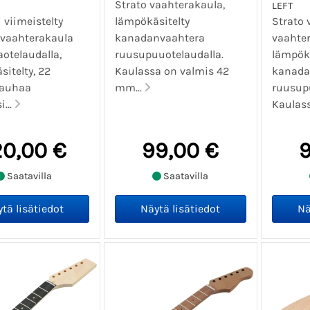
Strato vaahterakaula,
LEFT
 viimeistelty
lämpökäsitelty
Strato 
 vaahterakaula
kanadanvaahtera
vaahter
otelaudalla,
ruusupuuotelaudalla.
lämpökä
itelty, 22
Kaulassa on valmis 42
kanada
nauhaa
mm...
ruusupu
i...
Kaulass
20,00 €
99,00 €
9
Saatavilla
Saatavilla