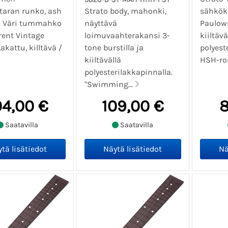
taran runko, ash
Strato body, mahonki,
sähköki
i. Väri tummahko
näyttävä
Paulown
rent Vintage
loimuvaahterakansi 3-
kiiltävä
akattu, killtävä /
tone burstilla ja
polyest
kiiltävällä
HSH-rou
polyesterilakkapinnalla.
"Swimming...
04,00 €
109,00 €
8
Saatavilla
Saatavilla