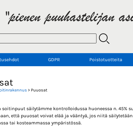
tusehdot
GDPR
Poistotuotteita
sat
oitinrakennus
> Puuosat
a soitinpuut säilytämme kontrolloidussa huoneessa n. 45% 
n, että puuosat voivat elää ja vääntyä, jos niitä säilytetään
sa tai kosteammassa ympäristössä.