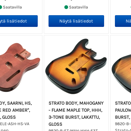
Saatavilla
Saatavilla
DY, SAARNI, HS,
STRATO BODY, MAHOGANY
STRATO
E RED AMBER",
- FLAME MAPLE TOP, HHH,
PAULOW
, GLOSS
3-TONE BURST, LAKATTU,
BURST,
TELE-ASH-HS-VA
GLOSS
9820-B-
linen
Strato-
9820-B-ST-MAH-HHH-F3T