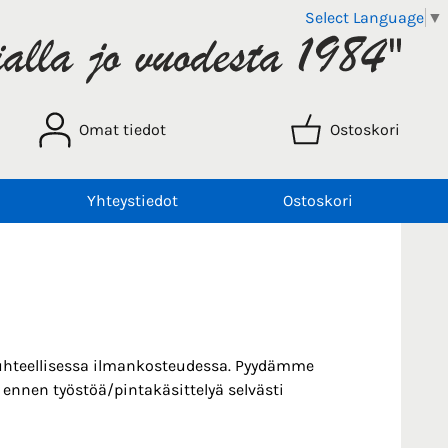
Select Language
▼
Omat tiedot
Ostoskori
Yhteystiedot
Ostoskori
suhteellisessa ilmankosteudessa. Pyydämme
 ennen työstöä/pintakäsittelyä selvästi