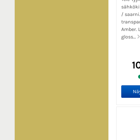
sähköki
/ saarn
transpa
Amber. L
gloss...
1