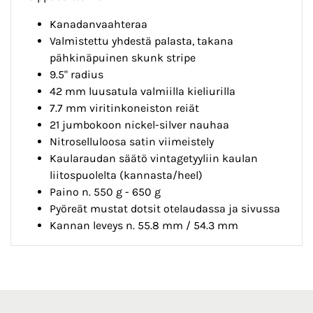
Kanadanvaahteraa
Valmistettu yhdestä palasta, takana
pähkinäpuinen skunk stripe
9.5" radius
42 mm luusatula valmiilla kieliurilla
7.7 mm viritinkoneiston reiät
21 jumbokoon nickel-silver nauhaa
Nitroselluloosa satin viimeistely
Kaularaudan säätö vintagetyyliin kaulan
liitospuolelta (kannasta/heel)
Paino n. 550 g - 650 g
Pyöreät mustat dotsit otelaudassa ja sivussa
Kannan leveys n. 55.8 mm / 54.3 mm