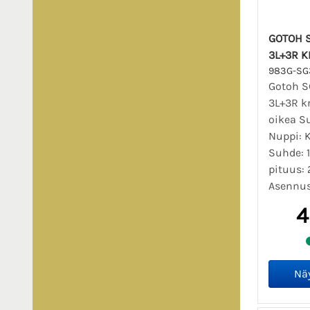
GOTOH S
3L+3R 
983G-SG
Gotoh S
3L+3R k
oikea Su
Nuppi: K
Suhde: 1
pituus:
Asennusr
4