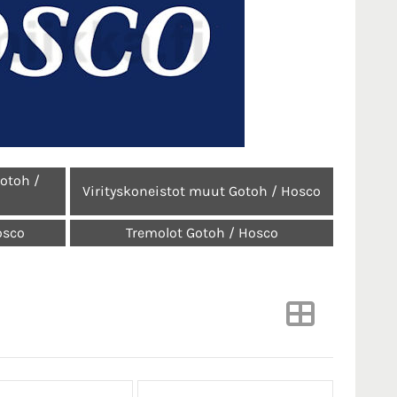
Gotoh /
Virityskoneistot muut Gotoh / Hosco
osco
Tremolot Gotoh / Hosco