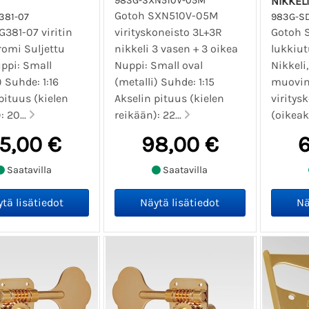
983G-SXN510V-05M
NIKKEL
Gotoh SXN510V-05M
381-07
983G-S
381-07 viritin
virityskoneisto 3L+3R
Gotoh 
romi Suljettu
nikkeli 3 vasen + 3 oikea
lukkiut
ppi: Small
Nuppi: Small oval
Nikkeli
) Suhde: 1:16
(metalli) Suhde: 1:15
muovin
pituus (kielen
Akselin pituus (kielen
viritys
: 20...
reikään): 22...
(oikeak
5,00 €
98,00 €
6
Saatavilla
Saatavilla