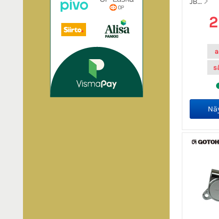
JB...
2
a
s