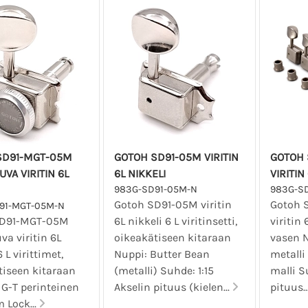
SD91-MGT-05M
GOTOH SD91-05M VIRITIN
GOTOH 
UVA VIRITIN 6L
6L NIKKELI
VIRITIN
983G-SD91-05M-N
983G-S
Gotoh SD91-05M viritin
Gotoh S
91-MGT-05M-N
SD91-MGT-05M
6L nikkeli 6 L viritinsetti,
viritin 
va viritin 6L
oikeakätiseen kitaraan
vasen N
 L virittimet,
Nuppi: Butter Bean
metalli
tiseen kitaraan
(metalli) Suhde: 1:15
malli S
G-T perinteinen
Akselin pituus (kielen...
pituus..
Lock...