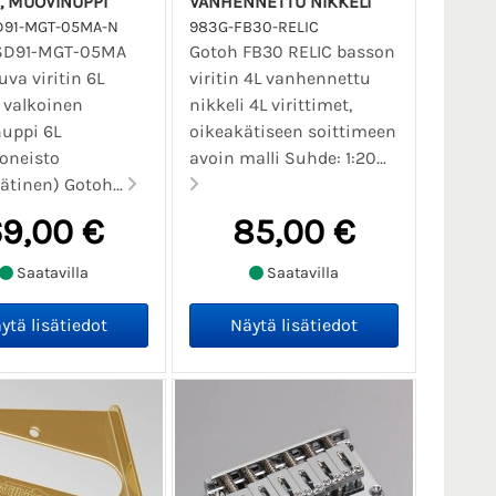
I, MUOVINUPPI
VANHENNETTU NIKKELI
D91-MGT-05MA-N
983G-FB30-RELIC
SD91-MGT-05MA
Gotoh FB30 RELIC basson
uva viritin 6L
viritin 4L vanhennettu
, valkoinen
nikkeli 4L virittimet,
uppi 6L
oikeakätiseen soittimeen
koneisto
avoin malli Suhde: 1:20...
ätinen) Gotoh...
9,00 €
85,00 €
Saatavilla
Saatavilla