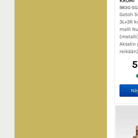
KROMI
983G-SG
Gotoh SG
3L+3R k
malli Nu
(metalli
Akselin 
reikään)
5