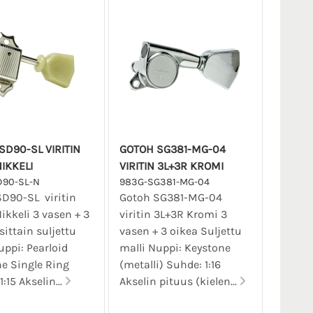
SD90-SL VIRITIN
GOTOH SG381-MG-04
IKKELI
VIRITIN 3L+3R KROMI
D90-SL-N
983G-SG381-MG-04
D90-SL viritin
Gotoh SG381-MG-04
ikkeli 3 vasen + 3
viritin 3L+3R Kromi 3
sittain suljettu
vasen + 3 oikea Suljettu
uppi: Pearloid
malli Nuppi: Keystone
e Single Ring
(metalli) Suhde: 1:16
:15 Akselin...
Akselin pituus (kielen...