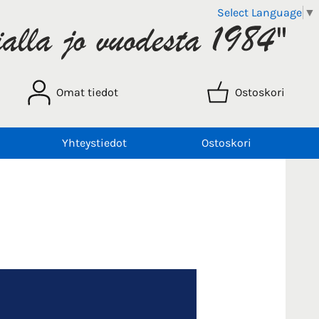
Select Language
▼
Omat tiedot
Ostoskori
Yhteystiedot
Ostoskori