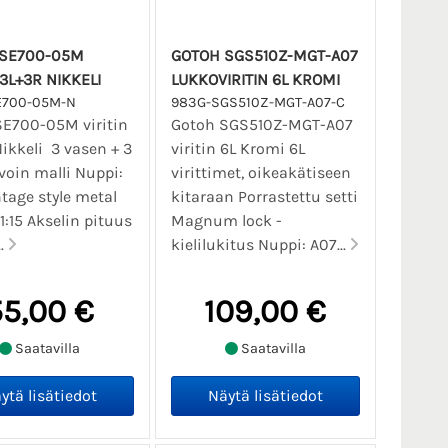
 SE700-05M
GOTOH SGS510Z-MGT-A07
 3L+3R NIKKELI
LUKKOVIRITIN 6L KROMI
E700-05M-N
983G-SGS510Z-MGT-A07-C
SE700-05M viritin
Gotoh SGS510Z-MGT-A07
ikkeli 3 vasen + 3
viritin 6L Kromi 6L
voin malli Nuppi:
virittimet, oikeakätiseen
ntage style metal
kitaraan Porrastettu setti
1:15 Akselin pituus
Magnum lock -
..
kielilukitus Nuppi: A07...
55,00 €
109,00 €
Saatavilla
Saatavilla