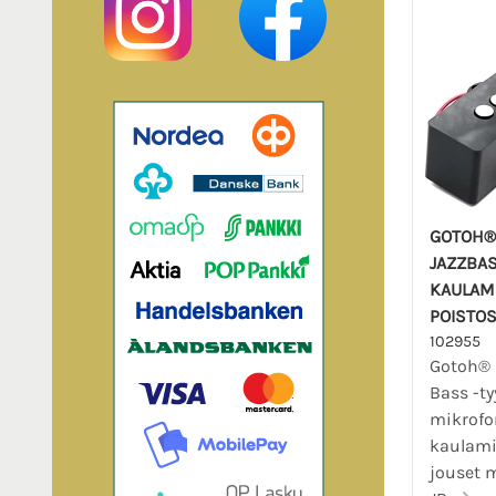
GOTOH® 
JAZZBA
KAULAMI
POISTO
102955
Gotoh® 
Bass -t
mikrofon
kaulami
jouset 