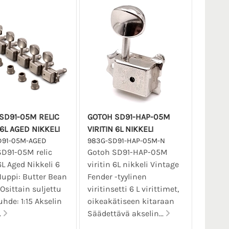
SD91-05M RELIC
GOTOH SD91-HAP-05M
 6L AGED NIKKELI
VIRITIN 6L NIKKELI
D91-05M-AGED
983G-SD91-HAP-05M-N
D91-05M relic
Gotoh SD91-HAP-05M
6L Aged Nikkeli 6
viritin 6L nikkeli Vintage
uppi: Butter Bean
Fender -tyylinen
 Osittain suljettu
viritinsetti 6 L virittimet,
uhde: 1:15 Akselin
oikeakätiseen kitaraan
.
Säädettävä akselin...