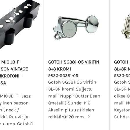
MIC JB-F
GOTOH SG381-05 VIRITIN
GOTOH 
SSON VINTAGE
3+3 KROMI
3L+3R N
KROFONI -
983G-SG381-05
983G-S
Gotoh SG381-05 viritin
Gotoh S
SSA
3L+3R kromi Suljettu
3L+3R N
MIC JB-F - Jazz
malli Nuppi: Butter Bean
oikea O
yylinen basson
(metalli) Suhde: 1:16
malli N
i, neck /
Akselin pituus (kielen
Keyston
kki. Ruuvit ja
reikään): 20 mm...
Suhde: 1
mukana. Gotoh®