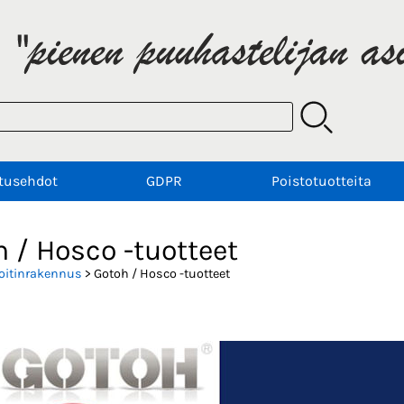
tusehdot
GDPR
Poistotuotteita
 / Hosco -tuotteet
oitinrakennus
> Gotoh / Hosco -tuotteet