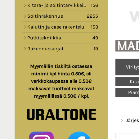
Kitara- ja soitintarvikkeita
156
Soitinrakennus
2255
Kaiutin ja case rakentelu
153
Putkitekniikka
49
Rakennussarjat
19
Myymälän tiskiltä ostaessa
Virit
minimi kpl hinta 0.50€, eli
verkkokaupassa alle 0.50€
Kita
maksavat tuotteet maksavat
Pien
myymälässä 0.50€ / kpl.
Järjes