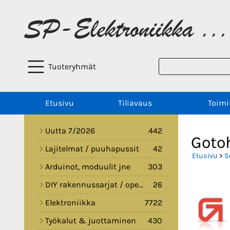
Tuoteryhmät
Etusivu
Tiliavaus
Toimi
Uutta 7/2026
442
Gotoh
Lajitelmat / puuhapussit
42
Etusivu
>
S
Arduinot, moduulit jne
303
DIY rakennussarjat / opetussarjat
26
Elektroniikka
7722
Työkalut & juottaminen
430