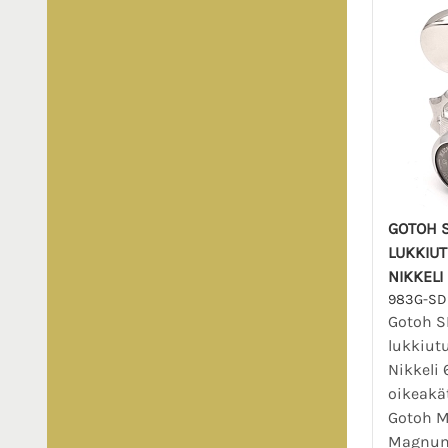
GOTOH 
LUKKIUT
NIKKELI
983G-SD
Gotoh 
lukkiutu
Nikkeli 6
oikeakä
Gotoh M
Magnum 