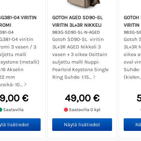
G381-04 VIRITIN
GOTOH AGED SD90-SL
GOTOH
KROMI
VIRITIN 3L+3R NIKKELI
VIRITIN
381-04
983G-SD90-SL-N-AGED
983G-S
G381-04 viritin
Gotoh SD90-SL viritin
Gotoh 
romi 3 vasen / 3
3L+3R AGED Nikkeli 3
3L+3R N
ljettu malli
vasen + 3 oikea Osittain
oikea a
eystone (metalli)
suljettu malli Nuppi:
oval vi
:16 Akselin
Pearloid Keystone Single
Suhde: 
 22 mm
Ring Suhde: 1:15...
(kielen.
eikä: 10...
9,00 €
49,00 €
Saatavilla
Saatavilla 0 kpl