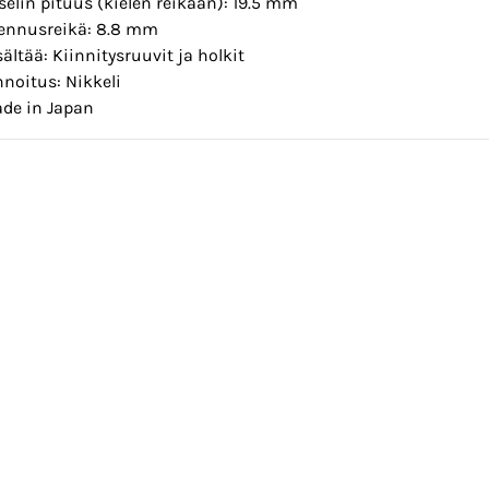
selin pituus (kielen reikään): 19.5 mm
ennusreikä: 8.8 mm
sältää: Kiinnitysruuvit ja holkit
nnoitus: Nikkeli
de in Japan