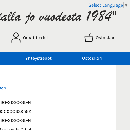
Select Language
▼
Omat tiedot
Ostoskori
Yhteystiedot
Ostoskori
otoh
83G-SD90-SL-N
900000339562
83G-SD90-SL-N
aatavilla 0 kpl