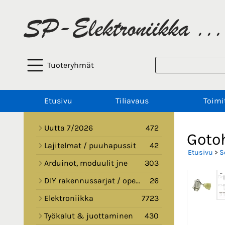
Tuoteryhmät
Etusivu
Tiliavaus
Toimi
Uutta 7/2026
472
Gotoh
Lajitelmat / puuhapussit
42
Etusivu
>
S
Arduinot, moduulit jne
303
DIY rakennussarjat / opetussarjat
26
Elektroniikka
7723
Työkalut & juottaminen
430