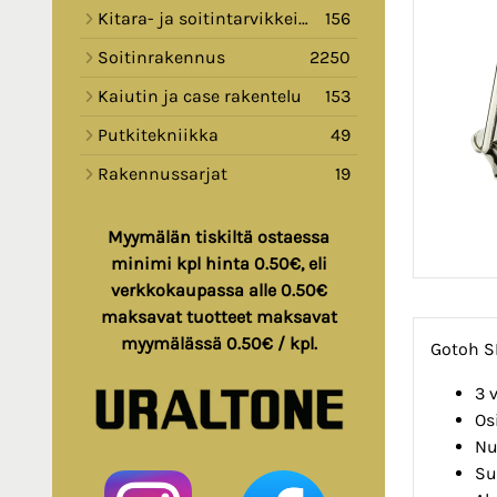
Kitara- ja soitintarvikkeita
156
Soitinrakennus
2250
Kaiutin ja case rakentelu
153
Putkitekniikka
49
Rakennussarjat
19
Myymälän tiskiltä ostaessa
minimi kpl hinta 0.50€, eli
verkkokaupassa alle 0.50€
maksavat tuotteet maksavat
myymälässä 0.50€ / kpl.
Gotoh S
3 
Os
Nu
Su