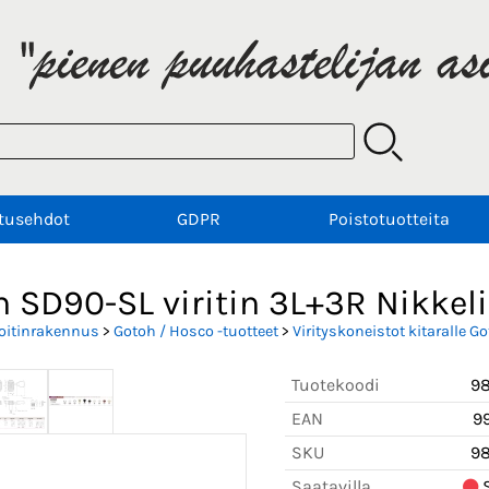
tusehdot
GDPR
Poistotuotteita
 SD90-SL viritin 3L+3R Nikkeli
oitinrakennus
>
Gotoh / Hosco -tuotteet
>
Virityskoneistot kitaralle G
Tuotekoodi
9
EAN
9
SKU
9
Saatavilla
S