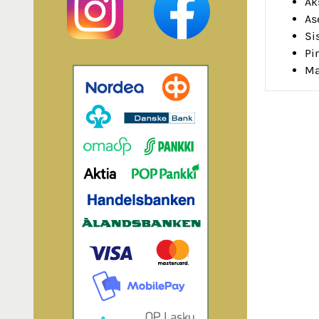
Ak
As
Si
Pi
Ma