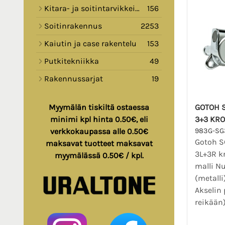
Kitara- ja soitintarvikkeita
156
Soitinrakennus
2253
Kaiutin ja case rakentelu
153
Putkitekniikka
49
Rakennussarjat
19
GOTOH S
Myymälän tiskiltä ostaessa
3+3 KR
minimi kpl hinta 0.50€, eli
983G-SG
verkkokaupassa alle 0.50€
Gotoh S
maksavat tuotteet maksavat
3L+3R k
myymälässä 0.50€ / kpl.
malli Nu
(metalli
Akselin 
reikään