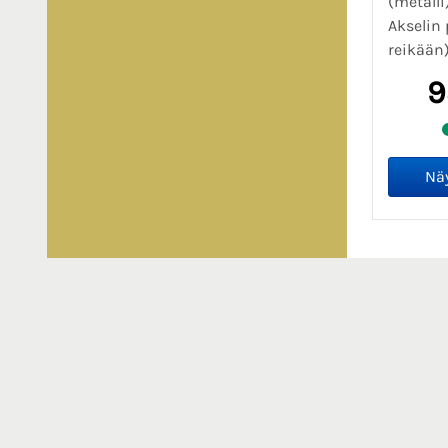
(metalli
Akselin 
reikään)
9