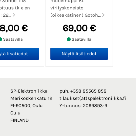
) Suhde: 1:15
muovinuppi 6L
pituus (kielen
virityskoneisto
: 22...
(oikeakätinen) Gotoh...
8,00 €
69,00 €
Saatavilla
Saatavilla
SP-Elektroniikka
puh. +358 85565 858
Merikoskenkatu 12
tilaukset(at)spelektroniikka.fi
FI-90500, Oulu
Y-tunnus: 2099893-9
Oulu
FINLAND