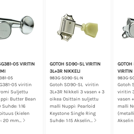
G381-05 VIRITIN
GOTOH SD90-SL VIRITIN
GOTOH 
OMI
3L+3R NIKKELI
VIRITIN
381-05
983G-SD90-SL-N
983G-S
G381-05 viritin
Gotoh SD90-SL viritin
Gotoh 
romi Suljettu
3L+3R Nikkeli 3 vasen + 3
viritin
ppi: Butter Bean
oikea Osittain suljettu
vasen +
) Suhde: 1:16
malli Nuppi: Pearloid
malli N
pituus (kielen
Keystone Single Ring
(metalli
): 20 mm...
Suhde: 1:15 Akselin...
Akselin 