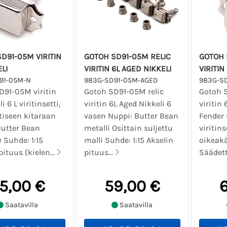
D91-05M VIRITIN
GOTOH SD91-05M RELIC
GOTOH 
LI
VIRITIN 6L AGED NIKKELI
VIRITIN
91-05M-N
983G-SD91-05M-AGED
983G-S
D91-05M viritin
Gotoh SD91-05M relic
Gotoh 
i 6 L viritinsetti,
viritin 6L Aged Nikkeli 6
viritin 
tiseen kitaraan
vasen Nuppi: Butter Bean
Fender 
Butter Bean
metalli Osittain suljettu
viritins
) Suhde: 1:15
malli Suhde: 1:15 Akselin
oikeakä
pituus (kielen...
pituus...
Säädett
5,00 €
59,00 €
Saatavilla
Saatavilla