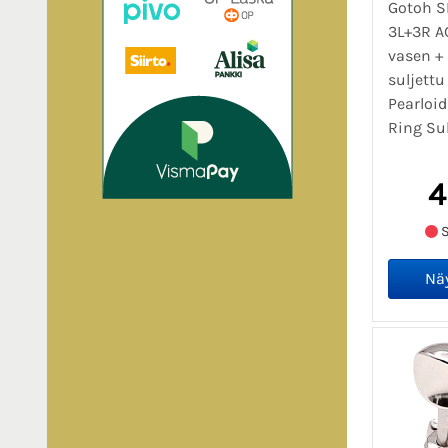
Gotoh S
3L+3R A
vasen + 
suljettu
Pearloid
Ring Suh
4
S