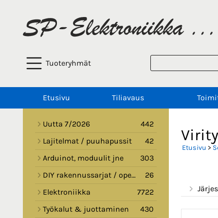
Tuoteryhmät
Etusivu
Tiliavaus
Toimi
Uutta 7/2026
442
Virit
Lajitelmat / puuhapussit
42
Etusivu
>
S
Arduinot, moduulit jne
303
DIY rakennussarjat / opetussarjat
26
Järjes
Elektroniikka
7722
Työkalut & juottaminen
430