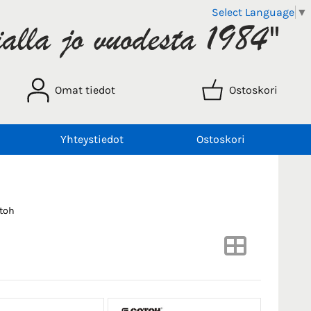
Select Language
▼
Omat tiedot
Ostoskori
Yhteystiedot
Ostoskori
otoh