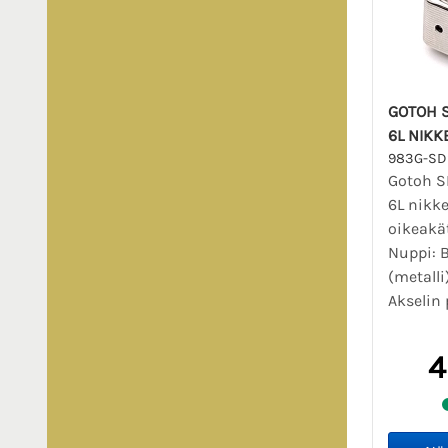
GOTOH S
6L NIKKE
983G-SD
Gotoh S
6L nikkel
oikeakä
Nuppi: 
(metalli
Akselin 
4