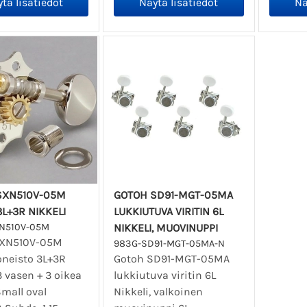
SXN510V-05M
GOTOH SD91-MGT-05MA
3L+3R NIKKELI
LUKKIUTUVA VIRITIN 6L
N510V-05M
NIKKELI, MUOVINUPPI
SXN510V-05M
983G-SD91-MGT-05MA-N
oneisto 3L+3R
Gotoh SD91-MGT-05MA
3 vasen + 3 oikea
lukkiutuva viritin 6L
Small oval
Nikkeli, valkoinen