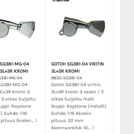
SG381-MG-04
GOTOH SG381-04 VIRITIN
 3L+3R KROMI
3L+3R KROMI
G381-MG-04
983G-SG381-04
SG381-MG-04
Gotoh SG381-04 viritin
 3L+3R Kromi 3
3L+3R kromi 3 vasen / 3
 3 oikea Suljettu
oikea Suljettu malli
uppi: Keystone
Nuppi: Keystone (metalli)
) Suhde: 1:16
Suhde: 1:16 Akselin
pituus (kielen...
pituus: 22 mm
Asennusreikä: 10...