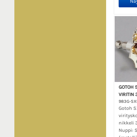
GOTOH 
VIRITIN 
983G-SX
Gotoh 
viritysk
nikkeli 
Nuppi: 