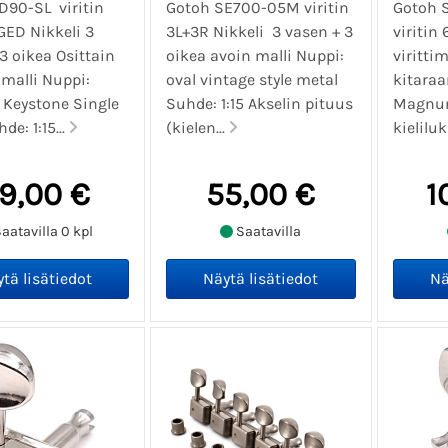
D90-SL viritin
Gotoh SE700-05M viritin
Gotoh 
GED Nikkeli 3
3L+3R Nikkeli 3 vasen + 3
viritin
3 oikea Osittain
oikea avoin malli Nuppi:
viritti
 malli Nuppi:
oval vintage style metal
kitaraa
 Keystone Single
Suhde: 1:15 Akselin pituus
Magnum
de: 1:15...
(kielen...
kieliluk
9,00 €
55,00 €
1
aatavilla 0 kpl
Saatavilla