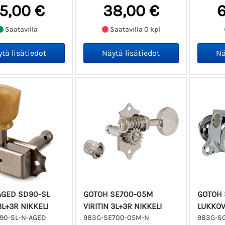
5,00 €
38,00 €
6
Saatavilla
Saatavilla 0 kpl
AGED SD90-SL
GOTOH SE700-05M
GOTOH 
3L+3R NIKKELI
VIRITIN 3L+3R NIKKELI
LUKKOV
90-SL-N-AGED
983G-SE700-05M-N
983G-SG