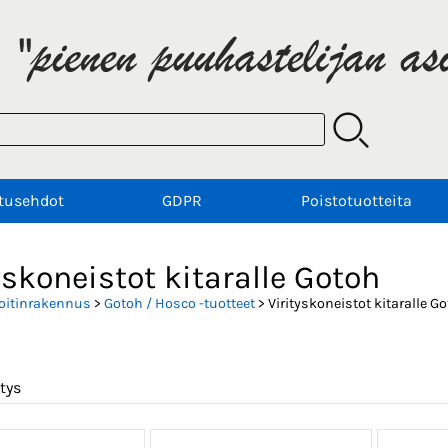
tusehdot
GDPR
Poistotuotteita
yskoneistot kitaralle Gotoh
oitinrakennus
>
Gotoh / Hosco -tuotteet
> Virityskoneistot kitaralle G
tys