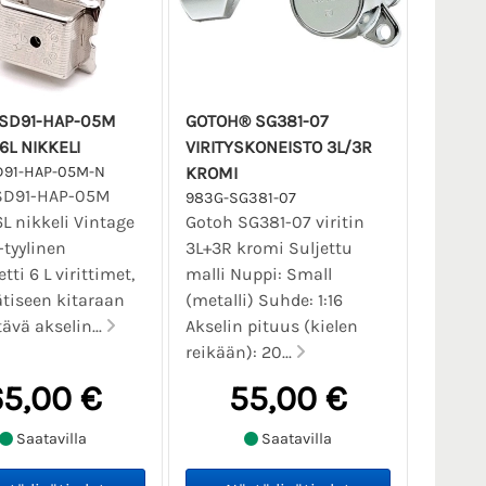
SD91-HAP-05M
GOTOH® SG381-07
 6L NIKKELI
VIRITYSKONEISTO 3L/3R
D91-HAP-05M-N
KROMI
SD91-HAP-05M
983G-SG381-07
6L nikkeli Vintage
Gotoh SG381-07 viritin
-tyylinen
3L+3R kromi Suljettu
etti 6 L virittimet,
malli Nuppi: Small
tiseen kitaraan
(metalli) Suhde: 1:16
ävä akselin...
Akselin pituus (kielen
reikään): 20...
65,00 €
55,00 €
Saatavilla
Saatavilla