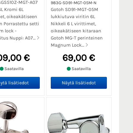
SGS510Z-MGT-A07
983G-SD91-MGT-05M-N
 6L Kromi 6L
Gotoh SD91-MGT-05M
met, oikeakätiseen
lukkiutuva viritin 6L
n Porrastettu setti
Nikkeli 6 L virittimet,
 lock -
oikeakätiseen kitaraan
itus Nuppi: A07...
Gotoh MG-T perinteinen
Magnum Lock...
09,00 €
69,00 €
Saatavilla
Saatavilla