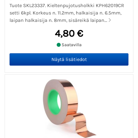
Tuote SKL23337. Kieltenpujotusholkki KPH62019CR
setti 6kpl. Korkeus n. 11.2mm, halkaisija n. 6.5mm,
laipan halkaisija n. 8mm, sisäreikä laipan...
4,80 €
Saatavilla