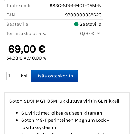
Tuotekoodi
983G-SD91-MGT-05M-N
EAN
9900000339623
Saatavilla
Saatavilla
Toimituskulut alk.
0,00 €
69,00 €
54,98 € ALV 0,00 %
kpl
Gotoh SD91-MGT-05M lukkiutuva viritin 6L Nikkeli
6 L virittimet, oikeakätiseen kitaraan
Gotoh MG-T perinteinen Magnum Lock -
lukitussysteemi