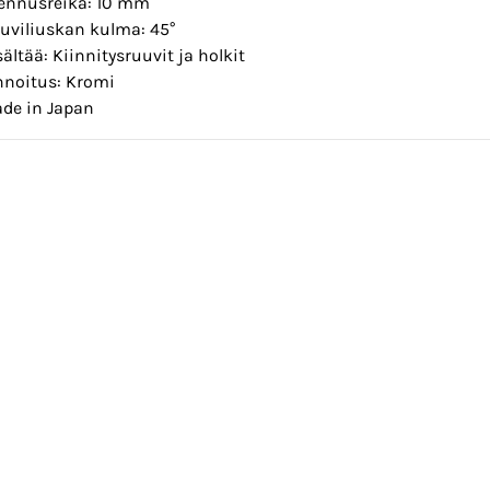
ennusreikä: 10 mm
uviliuskan kulma: 45°
sältää: Kiinnitysruuvit ja holkit
nnoitus: Kromi
de in Japan