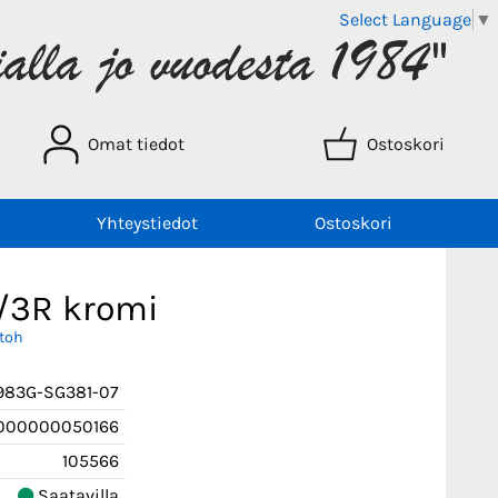
Select Language
▼
Omat tiedot
Ostoskori
Yhteystiedot
Ostoskori
L/3R kromi
otoh
983G-SG381-07
000000050166
105566
Saatavilla