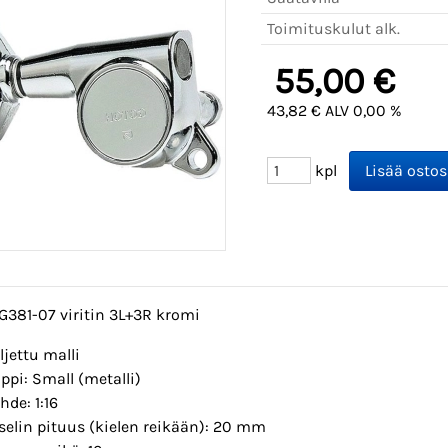
Toimituskulut alk.
55,00 €
43,82 € ALV 0,00 %
kpl
G381-07 viritin 3L+3R kromi
ljettu malli
ppi: Small (metalli)
hde: 1:16
selin pituus (kielen reikään): 20 mm