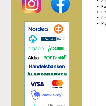
As
Ru
Si
Pi
Ma