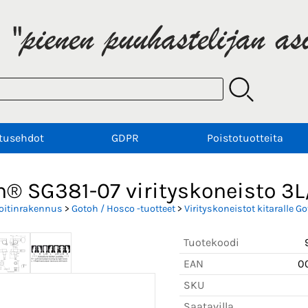
tusehdot
GDPR
Poistotuotteita
h® SG381-07 virityskoneisto 3
oitinrakennus
>
Gotoh / Hosco -tuotteet
>
Virityskoneistot kitaralle G
Tuotekoodi
EAN
0
SKU
Saatavilla