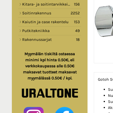
Kitara- ja soitintarvikkeita
156
Soitinrakennus
2252
Kaiutin ja case rakentelu
153
Putkitekniikka
49
Rakennussarjat
18
Myymälän tiskiltä ostaessa
minimi kpl hinta 0.50€, eli
verkkokaupassa alle 0.50€
maksavat tuotteet maksavat
myymälässä 0.50€ / kpl.
Gotoh S
Su
Nu
Su
Ak