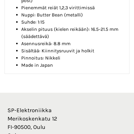
post)
Pienemmät reiät 1,2,3 virittimissä
Nuppi: Butter Bean (metalli)
Suhde: 1:15
Akselin pituus (kielen reikään): 16.5-21.5 mm
(säädettävä)
Asennusreikä: 8.8 mm
Sisältää: Kiinnitysruuvit ja holkit
Pinnoitus: Nikkeli
Made in Japan
SP-Elektroniikka
Merikoskenkatu 12
FI-90500, Oulu