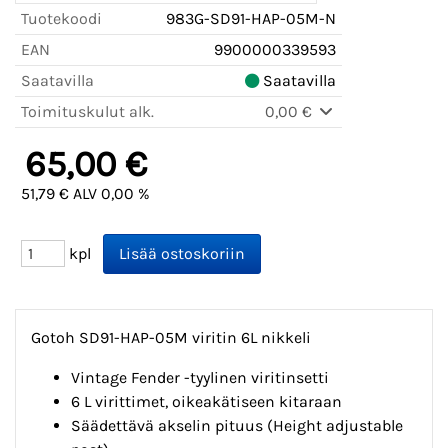
Tuotekoodi
983G-SD91-HAP-05M-N
EAN
9900000339593
Saatavilla
Saatavilla
Toimituskulut alk.
0,00 €
65,00 €
51,79 € ALV 0,00 %
kpl
Gotoh SD91-HAP-05M viritin 6L nikkeli
Vintage Fender -tyylinen viritinsetti
6 L virittimet, oikeakätiseen kitaraan
Säädettävä akselin pituus (Height adjustable