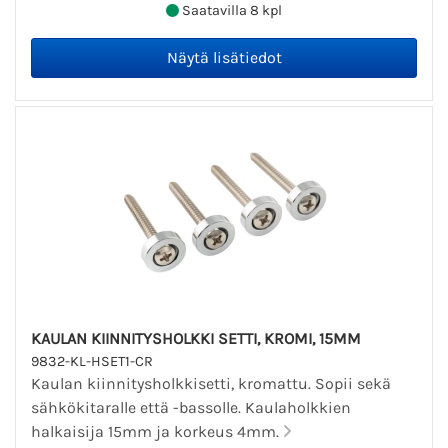
Saatavilla 8 kpl
KAULAN KIINNITYSHOLKKI SETTI, KROMI, 15MM
9832-KL-HSET1-CR
Kaulan kiinnitysholkkisetti, kromattu. Sopii sekä
sähkökitaralle että -bassolle. Kaulaholkkien
halkaisija 15mm ja korkeus 4mm.