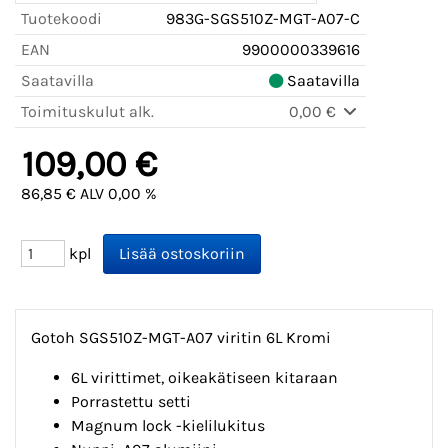
Tuotekoodi
983G-SGS510Z-MGT-A07-C
EAN
9900000339616
Saatavilla
Saatavilla
Toimituskulut alk.
0,00 €
109,00 €
86,85 € ALV 0,00 %
kpl
Gotoh SGS510Z-MGT-A07 viritin 6L Kromi
6L virittimet, oikeakätiseen kitaraan
Porrastettu setti
Magnum lock -kielilukitus