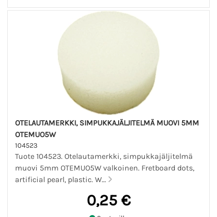
OTELAUTAMERKKI, SIMPUKKAJÄLJITELMÄ MUOVI 5MM
OTEMUO5W
104523
Tuote 104523. Otelautamerkki, simpukkajäljitelmä
muovi 5mm OTEMUO5W valkoinen. Fretboard dots,
artificial pearl, plastic. W...
0,25 €