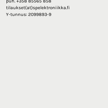
puh. +358 85565 858
tilaukset(at)spelektroniikka.fi
Y-tunnus: 2099893-9