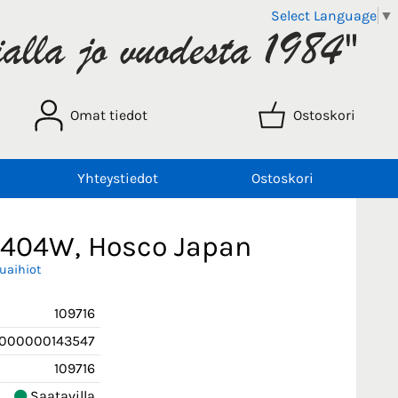
Select Language
▼
Omat tiedot
Ostoskori
Yhteystiedot
Ostoskori
-3404W, Hosco Japan
uaihiot
109716
000000143547
109716
Saatavilla