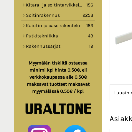
Kitara- ja soitintarvikkeita
156
Soitinrakennus
2253
Kaiutin ja case rakentelu
153
Putkitekniikka
49
Rakennussarjat
19
Myymälän tiskiltä ostaessa
minimi kpl hinta 0.50€, eli
verkkokaupassa alle 0.50€
maksavat tuotteet maksavat
myymälässä 0.50€ / kpl.
Luuaihio
Asiakk