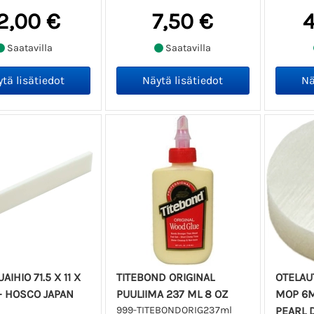
2,00 €
7,50 €
4
Saatavilla
Saatavilla
AIHIO 71.5 X 11 X
TITEBOND ORIGINAL
OTELAU
- HOSCO JAPAN
PUULIIMA 237 ML 8 OZ
MOP 6M
999-TITEBONDORIG237ml
PEARL 