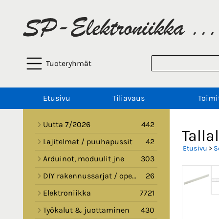
Tuoteryhmät
Etusivu
Tiliavaus
Toimi
Uutta 7/2026
442
Talla
Lajitelmat / puuhapussit
42
Etusivu
>
S
Arduinot, moduulit jne
303
DIY rakennussarjat / opetussarjat
26
Elektroniikka
7721
Työkalut & juottaminen
430