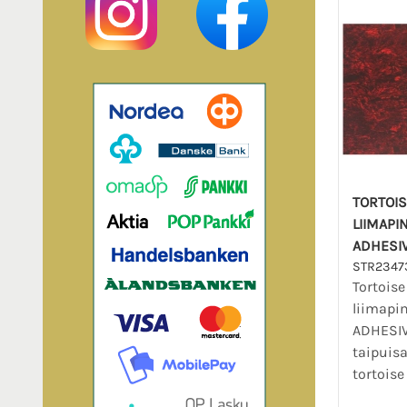
TORTOIS
LIIMAPI
ADHESIV
STR2347
Tortoise
liimapi
ADHESIV
taipuisa
tortoise