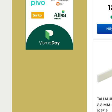
1
TALLALUU
2.3 MM 
109719