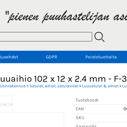
tusehdot
GDPR
Poistotuotteita
luuaihio 102 x 12 x 2.4 mm - F
oitinrakennus
>
Satulat, aihiot, satulaviilat
>
Luusatulat & aihiot
>
Lu
Tuotekoodi
EAN
0
SKU
Saatavilla