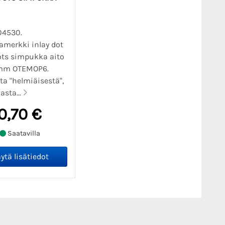
04530.
amerkki inlay dot
ots simpukka aito
mm OTEMOP6.
ta "helmiäisestä",
sta...
0,70 €
Saatavilla