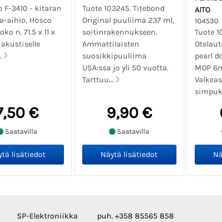
 F-3410 - kitaran
Tuote 103245. Titebond
AITO
a-aihio, Hosco
Original puuliima 237 ml,
104530
ko n. 71.5 x 11 x
soitinrakennukseen.
Tuote 1
akustiselle
Ammattilaisten
Otelaut
e.
suosikkipuuliima
pearl d
USA:ssa jo yli 50 vuotta.
MOP 6
Tarttuu...
Valkeas
simpuka
7,50 €
9,90 €
Saatavilla
Saatavilla
SP-Elektroniikka
puh. +358 85565 858