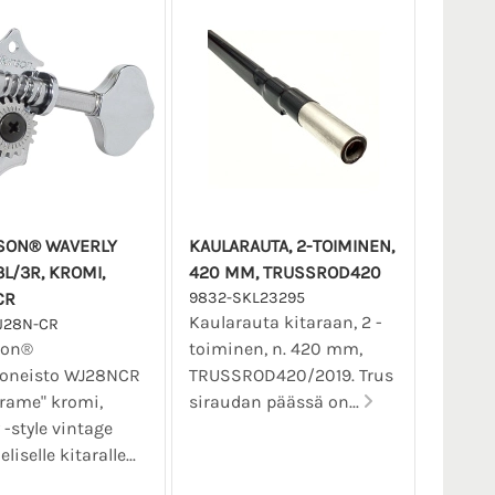
SON® WAVERLY
KAULARAUTA, 2-TOIMINEN,
3L/3R, KROMI,
420 MM, TRUSSROD420
CR
9832-SKL23295
Kaularauta kitaraan, 2 -
J28N-CR
son®
toiminen, n. 420 mm,
koneisto WJ28NCR
TRUSSROD420/2019. Trus
rame" kromi,
siraudan päässä on...
 -style vintage
liselle kitaralle...