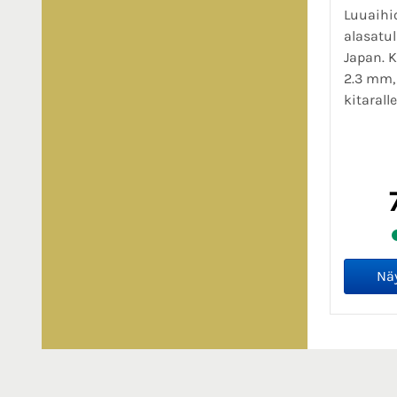
Luuaihio
alasatul
Japan. Ko
2.3 mm, 
kitarall