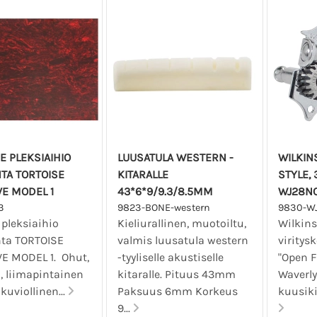
E PLEKSIAIHIO
LUUSATULA WESTERN -
WILKIN
NTA TORTOISE
KITARALLE
STYLE, 
E MODEL 1
43*6*9/9.3/8.5MM
WJ28N
3
9823-BONE-western
9830-W
 pleksiaihio
Kieliurallinen, muotoiltu,
Wilkin
nta TORTOISE
valmis luusatula western
viritys
E MODEL 1. Ohut,
-tyyliselle akustiselle
"Open F
, liimapintainen
kitaralle. Pituus 43mm
Waverly
 kuviollinen...
Paksuus 6mm Korkeus
kuusikie
9...