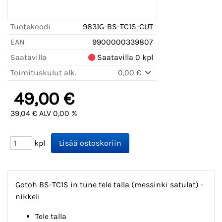
Tuotekoodi
9831G-BS-TC1S-CUT
EAN
9900000339807
Saatavilla
Saatavilla 0 kpl
Toimituskulut alk.
0,00 €
49,00 €
39,04 € ALV 0,00 %
kpl
Gotoh BS-TC1S in tune tele talla (messinki satulat) -
nikkeli
Tele talla