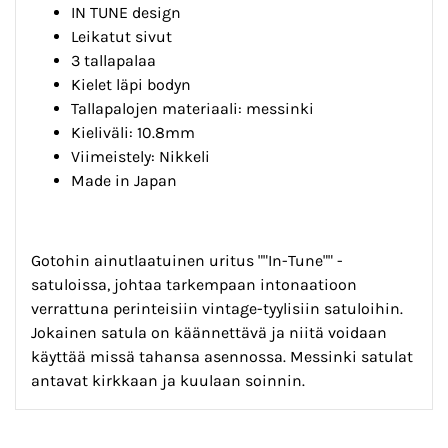
IN TUNE design
Leikatut sivut
3 tallapalaa
Kielet läpi bodyn
Tallapalojen materiaali: messinki
Kieliväli: 10.8
mm
Viimeistely: Nikkeli
Made in Japan
Gotohin ainutlaatuinen uritus ""In-Tune"" -
satuloissa, johtaa tarkempaan intonaatioon
verrattuna perinteisiin vintage-tyylisiin satuloihin.
Jokainen satula on käännettävä ja niitä voidaan
käyttää missä tahansa asennossa. Messinki satulat
antavat kirkkaan ja kuulaan soinnin.