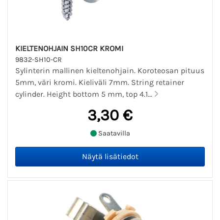
KIELTENOHJAIN SH10CR KROMI
9832-SH10-CR
Sylinterin mallinen kieltenohjain. Koroteosan pituus
5mm, väri kromi. Kieliväli 7mm. String retainer
cylinder. Height bottom 5 mm, top 4.1...
3,30 €
Saatavilla