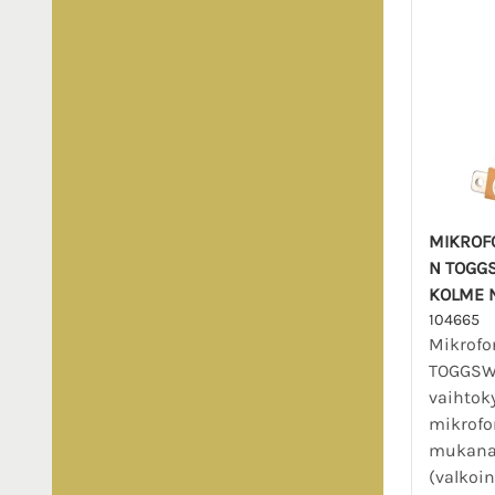
MIKROF
N TOGG
KOLME 
104665
Mikrofo
TOGGSW1
vaihtok
mikrofon
mukana
(valkoin