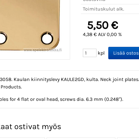
Toimituskulut alk.
5,50 €
4,38 € ALV 0,00 %
kpl
3058. Kaulan kiinnityslevy KAULE2GD, kulta. Neck joint plate
 Products.
les for 4 flat or oval head, screws dia. 6.3 mm (0.248").
aat ostivat myös