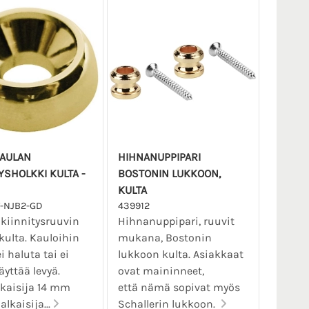
AULAN
HIHNANUPPIPARI
YSHOLKKI KULTA -
BOSTONIN LUKKOON,
KULTA
-NJB2-GD
439912
kiinnitysruuvin
Hihnanuppipari, ruuvit
 kulta. Kauloihin
mukana, Bostonin
i haluta tai ei
lukkoon kulta. Asiakkaat
äyttää levyä.
ovat maininneet,
kaisija 14 mm
että nämä sopivat myös
alkaisija...
Schallerin lukkoon.