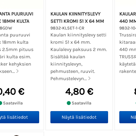
ANTA PUURUUVI
KAULAN KIINNITYSLEVY
KAULAR
X 18MM KULTA
SETTI KROMI 51 X 64 MM
440 MM
18GDW
9832-KLSET-1-CR
9832-10
anta puuruuvi
Kaulan kiinnityslevy setti
Trussir
 18mm kulta
kromi 51 x 64 mm.
kitaraa
 2.5mm pituus
Kaulalevy paksuus 2 mm.
440 m
ri kulta esim.
Sisältää kaulan
TRUSSR
ker kehyksien
kiinnityslevyn,
käytetä
kseen...
pehmusteen, ruuvit.
rakente
Pehmustelevyn...
0,40 €
4,80 €
Saatavilla
Saatavilla