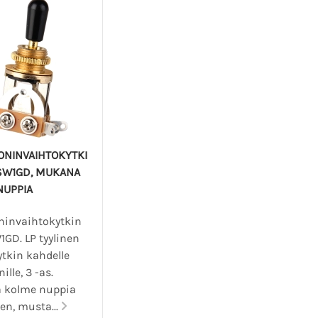
ONINVAIHTOKYTKI
SW1GD, MUKANA
NUPPIA
ninvaihtokytkin
GD. LP tyylinen
ytkin kahdelle
ille, 3 -as.
 kolme nuppia
en, musta...