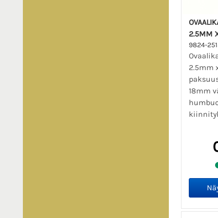
OVAALIK
2.5MM 
9824-25
Ovaalik
2.5mm x
paksuus
18mm vä
humbuc
kiinnity