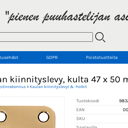
tusehdot
GDPR
Poistotuotteita
an kiinnityslevy, kulta 47 x 5
oitinrakennus
>
Kaulan kiinnityslevyt & -holkit
Tuotekoodi
983
EAN
0
SKU
Saatavilla