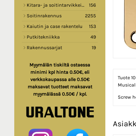
Kitara- ja soitintarvikkeita
156
Soitinrakennus
2255
Kaiutin ja case rakentelu
153
Putkitekniikka
49
Rakennussarjat
19
Myymälän tiskiltä ostaessa
minimi kpl hinta 0.50€, eli
Tuote 10
verkkokaupassa alle 0.50€
Musical
maksavat tuotteet maksavat
myymälässä 0.50€ / kpl.
Screw ho
Asiakk