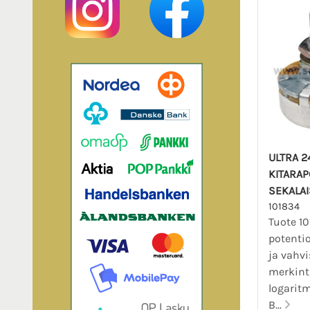
ULTRA 
KITARAP
SEKALAI
101834
Tuote 10
potentio
ja vahvis
merkint
logarit
B...