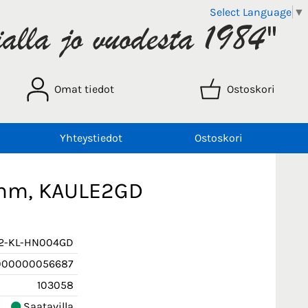
Select Language
▼
Omat tiedot
Ostoskori
Yhteystiedot
Ostoskori
0 mm, KAULE2GD
2-KL-HN004GD
000000056687
103058
Saatavilla