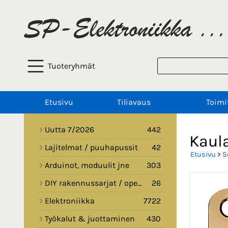
Tuoteryhmät
Etusivu
Tiliavaus
Toimi
Uutta 7/2026
442
Kaul
Lajitelmat / puuhapussit
42
Etusivu
>
S
Arduinot, moduulit jne
303
DIY rakennussarjat / opetussarjat
26
Elektroniikka
7722
Työkalut & juottaminen
430