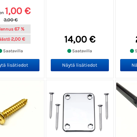
1,00 €
en
3,00 €
67 %
lennus
14,00 €
2,00 €
äästö
Saatavilla
Saatavilla
S