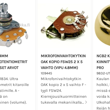
24MM
MIKROFONIVAIHTOKYTKIN
NCB2 K
OTENTIOMETRIT
OAK KOPIO FSW25 2 X 5
KIINNIT
SET ARVOT
VAIHTO (VIPU 4.8MM)
PRO
109445
9832-UT
1834. Ultra
Mikrofonivaihtokytkin
Kaulan 
metrit kitaroille
OAK kopio 2 x 5 vaihto F -
holkki,
timille. A -
tyyli FSW24.
missä e
ä on
Kierrejousikuormitteinen
voida k
minen (volume).
tukevalla mekaniikalla...
Ulkohal
Reiän h