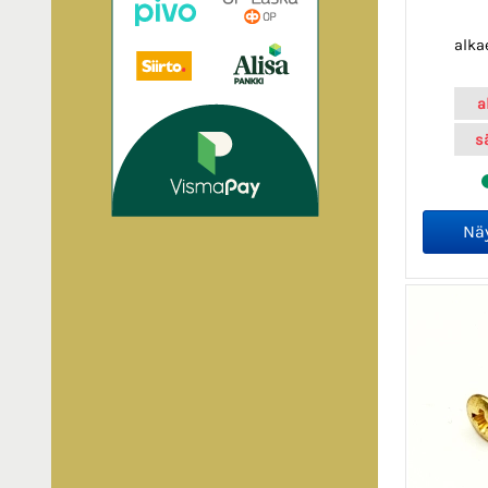
alka
a
s