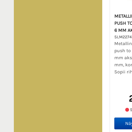
METALLI
PUSH TO
6 MM AK
SLM2274
Metallin
push to
mm aksel
mm, kor
Sopii ri
S