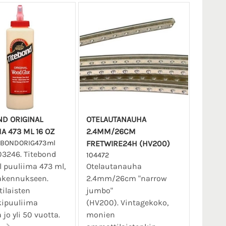
ND ORIGINAL
OTELAUTANAUHA
A 473 ML 16 OZ
2.4MM/26CM
EBONDORIG473ml
FRETWIRE24H (HV200)
03246. Titebond
104472
l puuliima 473 ml,
Otelautanauha
rakennukseen.
2.4mm/26cm "narrow
ilaisten
jumbo"
kipuuliima
(HV200). Vintagekoko,
 jo yli 50 vuotta.
monien