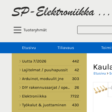
Tuoteryhmät
Etusivu
Tiliavaus
Toimi
Uutta 7/2026
442
Kaula
Lajitelmat / puuhapussit
42
Etusivu
>
S
Arduinot, moduulit jne
303
DIY rakennussarjat / opetussarjat
26
Elektroniikka
7722
Työkalut & juottaminen
430