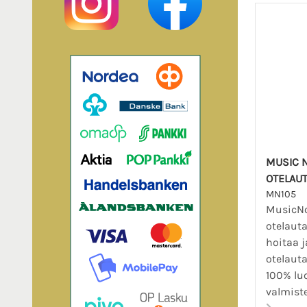
MUSIC N
OTELAUT
MN105
MusicN
otelauta
hoitaa j
otelauta
100% luo
valmiste