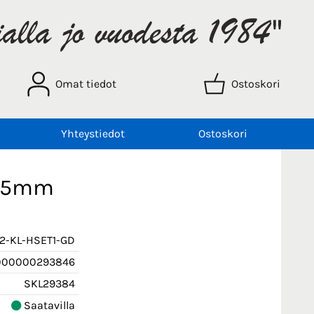
Omat tiedot
Ostoskori
Yhteystiedot
Ostoskori
, 15mm
2-KL-HSET1-GD
000000293846
SKL29384
Saatavilla