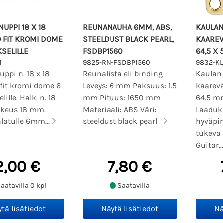
NUPPI 18 X 18
REUNANAUHA 6MM, ABS,
KAULAN
 FIT KROMI DOME
STEELDUST BLACK PEARL,
KAAREV
SELILLE
FSDBP1560
64,5 X 
1
9825-RN-FSDBP1560
9832-KL
uppi n. 18 x 18
Reunalista eli binding
Kaulan 
 fit kromi dome 6
Leveys: 6 mm Paksuus: 1.5
kaareva
ille. Halk. n. 18
mm Pituus: 1650 mm
64.5 m
keus 18 mm.
Materiaali: ABS Väri:
Laaduk
hlatulle 6mm...
steeldust black pearl
hyväpin
tukeva 
Guitar..
2,00 €
7,80 €
aatavilla 0 kpl
Saatavilla