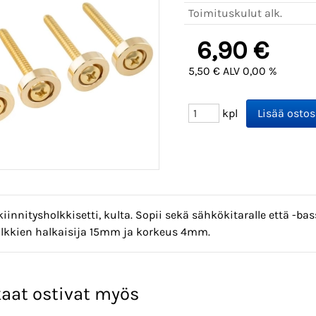
Toimituskulut alk.
6,90 €
5,50 € ALV 0,00 %
kpl
iinnitysholkkisetti, kulta. Sopii sekä sähkökitaralle että -bas
lkkien halkaisija 15mm ja korkeus 4mm.
aat ostivat myös