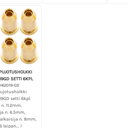
NPUJOTUSHOLKKI
9GD SETTI 6KPL
H62019-GD
pujotusholkki
9GD setti 6kpl.
 n. 11.2mm,
ja n. 6.5mm,
alkaisija n. 8mm,
ä laipan...