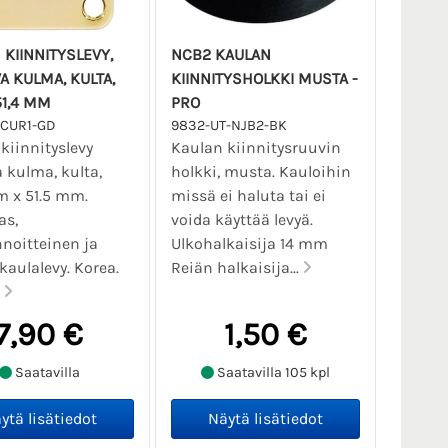
 KIINNITYSLEVY,
NCB2 KAULAN
A KULMA, KULTA,
KIINNITYSHOLKKI MUSTA -
51,4 MM
PRO
CUR1-GD
9832-UT-NJB2-BK
kiinnityslevy
Kaulan kiinnitysruuvin
 kulma, kulta,
holkki, musta. Kauloihin
m x 51.5 mm.
missä ei haluta tai ei
as,
voida käyttää levyä.
noitteinen ja
Ulkohalkaisija 14 mm
kaulalevy. Korea.
Reiän halkaisija...
.
7,90 €
1,50 €
Saatavilla
Saatavilla 105 kpl