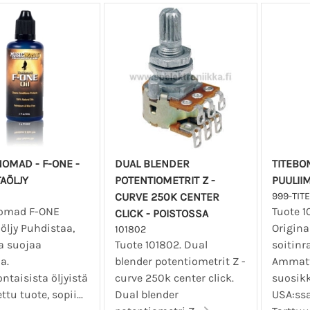
OMAD - F-ONE -
DUAL BLENDER
TITEBO
AÖLJY
POTENTIOMETRIT Z -
PUULIIM
CURVE 250K CENTER
999-TIT
omad F-ONE
Tuote 1
CLICK - POISTOSSA
öljy Puhdistaa,
Origina
101802
a suojaa
Tuote 101802. Dual
soitin
a.
blender potentiometrit Z -
Ammatt
ntaisista öljyistä
curve 250k center click.
suosik
ttu tuote, sopii...
Dual blender
USA:ssa