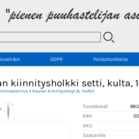
tusehdot
GDPR
Poistotuotteita
n kiinnitysholkki setti, kulta
oitinrakennus
>
Kaulan kiinnityslevyt & -holkit
Tuotekoodi
983
EAN
0
SKU
Saatavilla