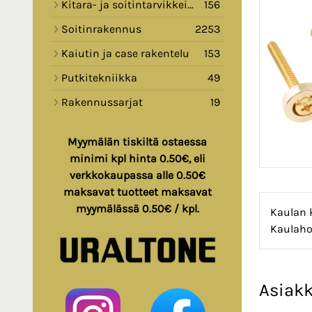
Kitara- ja soitintarvikkeita
156
Soitinrakennus
2253
Kaiutin ja case rakentelu
153
Putkitekniikka
49
Rakennussarjat
19
Myymälän tiskiltä ostaessa
minimi kpl hinta 0.50€, eli
verkkokaupassa alle 0.50€
maksavat tuotteet maksavat
myymälässä 0.50€ / kpl.
Kaulan k
Kaulaho
Asiakk