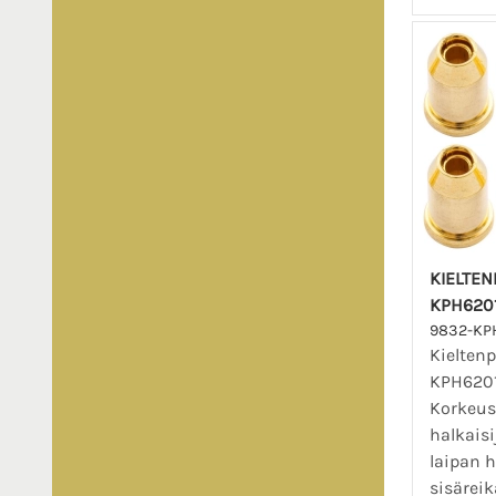
KIELTE
KPH6201
9832-KP
Kielten
KPH6201
Korkeus
halkaisi
laipan h
sisäreik