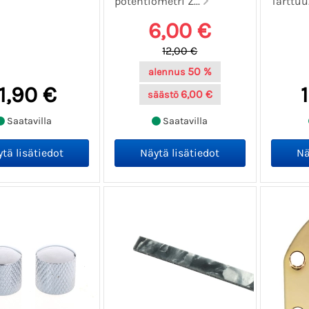
potentiometri Z...
Tarttuu.
6,00 €
12,00 €
50 %
alennus
11,90 €
6,00 €
säästö
Saatavilla
Saatavilla