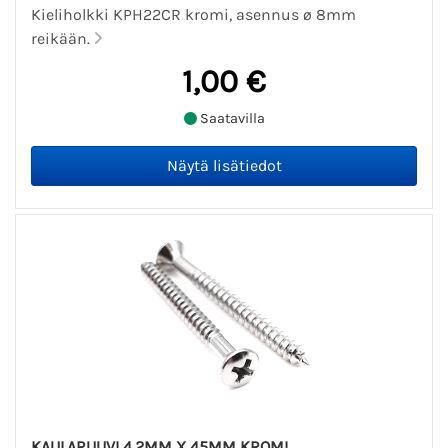
Kieliholkki KPH22CR kromi, asennus ø 8mm
reikään.
1,00 €
Saatavilla
KAULARUUVI 4.2MM X 45MM KROMI