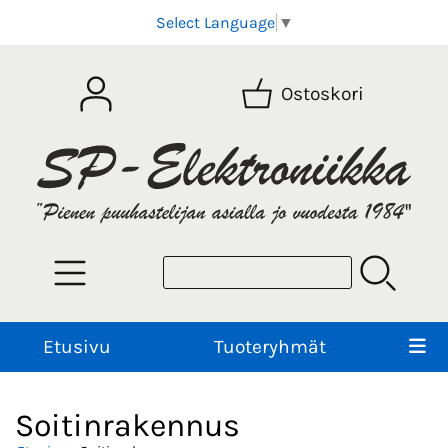
Select Language
▼
Ostoskori
Etusivu
Tuoteryhmät
Soitinrakennus