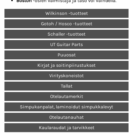
Boston
-osien valmistaja ja taso voi vaihdella.
Wilkinson -tuotteet
Gotoh / Hosco -tuotteet
Schaller -tuotteet
UT Guitar Parts
Puuosat
Kirjat ja soitinpiirustukset
Virityskoneistot
Tallat
Otelautamerkit
Simpukanpalat, laminoidut simpukkalevyt
Otelautanauhat
Kaularaudat ja tarvikkeet