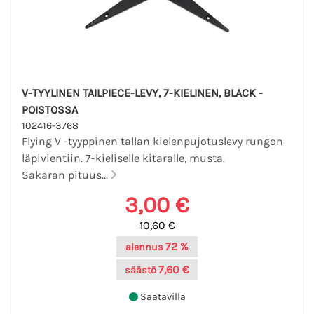
V-TYYLINEN TAILPIECE-LEVY, 7-KIELINEN, BLACK -
POISTOSSA
102416-3768
Flying V -tyyppinen tallan kielenpujotuslevy rungon
läpivientiin. 7-kieliselle kitaralle, musta.
Sakaran pituus...
3,00 €
10,60 €
72 %
alennus
7,60 €
säästö
Saatavilla