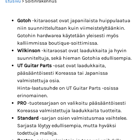
Etusivu
> Soitinrakennus
Gotoh
-kitaraosat ovat japanilaista huippulaatua
niin suunnittelultaan kuin viimeistelyltäänkin.
Gotohin hardwarea käytetään yleisesti myös
kalliimmissa boutique-soittimissa.
Wilkinson
-kitaraosat ovat laadukkaita ja hyvin
suunniteltuja, sekä hieman Gotohia edullisempia.
UT Guitar Parts
-osat ovat laadukkaita,
pääsääntöisesti Koreassa tai Japanissa
valmistettuja osia.
Hinta-laatusuhde on UT Guitar Parts -osissa
erinomainen.
PRO
-tuotesarjaan on valikoitu pääsääntöisesti
Koreassa valmistettuja laadukkaita tuotteita.
Standard
-sarjan osien valmistusmaa vaihtelee.
Sarjasta löytyy edullisempia, mutta hyväksi
todettuja malleja.