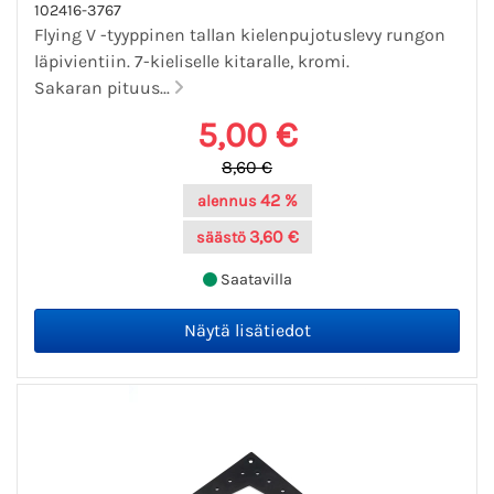
102416-3767
Flying V -tyyppinen tallan kielenpujotuslevy rungon
läpivientiin. 7-kieliselle kitaralle, kromi.
Sakaran pituus...
5,00 €
8,60 €
42 %
alennus
3,60 €
säästö
Saatavilla