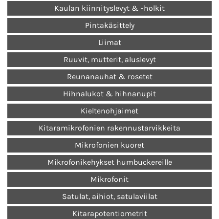
Kaulan kiinnityslevyt & -holkit
Pintakäsittely
Liimat
Ruuvit, mutterit, aluslevyt
Reunanauhat & rosetet
Hihnalukot & hihnanupit
Kieltenohjaimet
Kitaramikrofonien rakennustarvikkeita
Mikrofonien kuoret
Mikrofonikehykset humbuckereille
Mikrofonit
Satulat, aihiot, satulaviilat
Kitarapotentiometrit