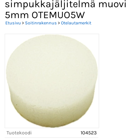
simpukkajäljitelmä muovi
5mm OTEMUO5W
Etusivu
>
Soitinrakennus
>
Otelautamerkit
Tuotekoodi
104523