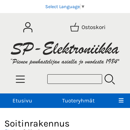
Select Language
▼
Ostoskori
Etusivu
Tuoteryhmät
Soitinrakennus