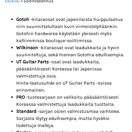
Etusivu
> Soitinrakennus
Gotoh
-kitaraosat ovat japanilaista huippulaatua
niin suunnittelultaan kuin viimeistelyltäänkin.
Gotohin hardwarea käytetään yleisesti myös
kalliimmissa boutique-soittimissa.
Wilkinson
-kitaraosat ovat laadukkaita ja hyvin
suunniteltuja, sekä hieman Gotohia edullisempia.
UT Guitar Parts
-osat ovat laadukkaita,
pääsääntöisesti Koreassa tai Japanissa
valmistettuja osia.
Hinta-laatusuhde on UT Guitar Parts -osissa
erinomainen.
PRO
-tuotesarjaan on valikoitu pääsääntöisesti
Koreassa valmistettuja laadukkaita tuotteita.
Standard
-sarjan osien valmistusmaa vaihtelee.
Sarjasta löytyy edullisempia, mutta hyväksi
todettuja malleja.