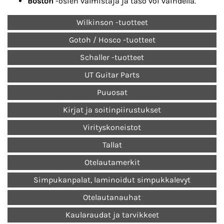
Boston
-osien valmistaja ja taso voi vaihdella.
Wilkinson -tuotteet
Gotoh / Hosco -tuotteet
Schaller -tuotteet
UT Guitar Parts
Puuosat
Kirjat ja soitinpiirustukset
Virityskoneistot
Tallat
Otelautamerkit
Simpukanpalat, laminoidut simpukkalevyt
Otelautanauhat
Kaularaudat ja tarvikkeet