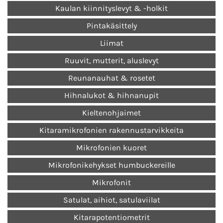
Kaulan kiinnityslevyt & -holkit
Pintakäsittely
Liimat
Ruuvit, mutterit, aluslevyt
Reunanauhat & rosetet
Hihnalukot & hihnanupit
Kieltenohjaimet
Kitaramikrofonien rakennustarvikkeita
Mikrofonien kuoret
Mikrofonikehykset humbuckereille
Mikrofonit
Satulat, aihiot, satulaviilat
Kitarapotentiometrit