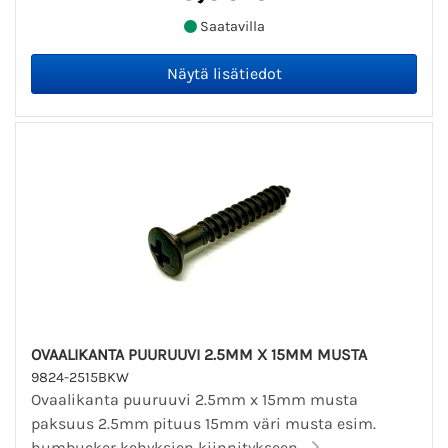
Saatavilla
OVAALIKANTA PUURUUVI 2.5MM X 15MM MUSTA
9824-2515BKW
Ovaalikanta puuruuvi 2.5mm x 15mm musta
paksuus 2.5mm pituus 15mm väri musta esim.
humbucker kehyksien kiinnitykseen...