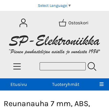
Select Language
▼
Ostoskori
Etusivu
Tuoteryhmät
Reunanauha 7 mm, ABS,