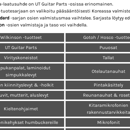
a-laatusuhde on UT Guitar Parts -osissa erinomainen.
-tuotesarjaan on valikoitu pääsääntöisesti Koreassa valmiste
dard
-sarjan osien valmistusmaa vaihtelee. Sarjasta löytyy ed
on
-osien valmistaja ja taso voi vaihdella.
Wilkinson -tuotteet
Gotoh / Hosco -tuotte
UT Guitar Parts
Puuosat
Virityskoneistot
Tallat
pukanpalat, laminoidut
Otelautanauhat
simpukkalevyt
n kiinnityslevyt & -holkit
Pintakäsittely
vit, mutterit, aluslevyt
Reunanauhat & roset
Kitaramikrofonien
Kieltenohjaimet
rakennustarvikkeit
onikehykset humbuckereille
Mikrofonit