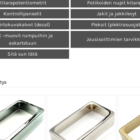
Kitarapotentiometrit
Potikoiden nupit kitar
Kontrollipaneelit
Jakit ja jakkilevyt
irtokuvakalvot (decal)
Pleksit (plektrasuoja
 -muovit rumpuihin ja
Jousisoittimien tarvik
askarteluun
Sitä sun tätä
tys