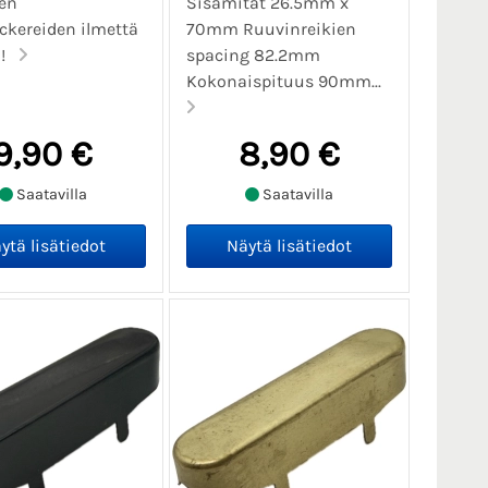
en
Sisämitat 26.5mm x
kereiden ilmettä
70mm Ruuvinreikien
iä!
spacing 82.2mm
Kokonaispituus 90mm...
9,90 €
8,90 €
Saatavilla
Saatavilla