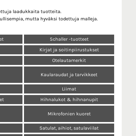
ttuja laadukkaita tuotteita.
ullisempia, mutta hyväksi todettuja malleja.
et
Schaller -tuotteet
Kirjat ja soitinpiirustukset
Otelautamerkit
Kaularaudat ja tarvikkeet
Liimat
et
Hihnalukot & hihnanupit
Mikrofonien kuoret
a
Satulat, aihiot, satulaviilat