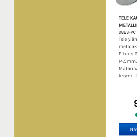
TELE K
METALLI
9823-PC
Tele ylä
metallik
Pituus 
14.5mm,
Materiaa
kromi