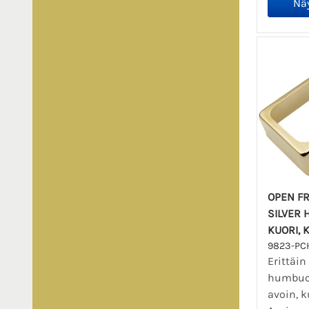
OPEN FR
SILVER
KUORI, 
9823-PC
Erittäin
humbuck
avoin, k