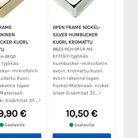
FRAME
OPEN FRAME NICKEL-
NKINEN
SILVER HUMBUCKER
KER KUORI,
KUORI, KROMATTU
TU
9823-PCH-OFCR-NS
Erittäin tyylikäs
CH-OFGD
 tyylikäs
humbucker -mikrofonin
ker -mikrofonin
avoin, kromattu kuori.
kullattu kuori.
Avoin rakenne (open
rakenne (open
frame) Materiaali: nickel-
Materiaali:
silver Sisämitat 37...
i Sisämitat 37...
9,90 €
10,50 €
Saatavilla
Saatavilla