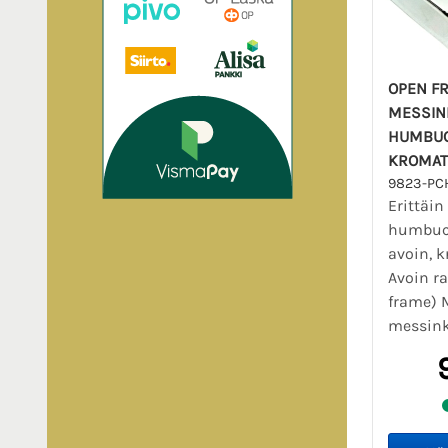
OPEN F
MESSIN
HUMBUC
KROMAT
9823-PC
Erittäin
humbuck
avoin, 
Avoin r
frame) M
messinki