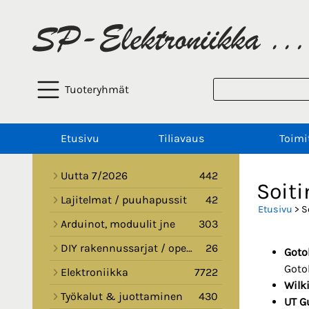
Tuoteryhmät
Etusivu
Tiliavaus
Toimi
Uutta 7/2026
442
Soit
Lajitelmat / puuhapussit
42
Etusivu
> S
Arduinot, moduulit jne
303
DIY rakennussarjat / opetussarjat
26
Goto
Goto
Elektroniikka
7722
Wilk
Työkalut & juottaminen
430
UT G