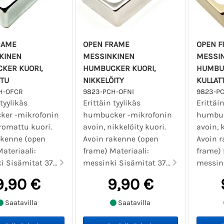
RAME
OPEN FRAME
OPEN 
KINEN
MESSINKINEN
MESSI
KER KUORI,
HUMBUCKER KUORI,
HUMBUC
TU
NIKKELÖITY
KULLAT
H-OFCR
9823-PCH-OFNI
9823-P
 tyylikäs
Erittäin tyylikäs
Erittäin
er -mikrofonin
humbucker -mikrofonin
humbuc
kromattu kuori.
avoin, nikkelöity kuori.
avoin, 
akenne (open
Avoin rakenne (open
Avoin 
ateriaali:
frame) Materiaali:
frame) 
 Sisämitat 37...
messinki Sisämitat 37...
messink
9,90 €
9,90 €
Saatavilla
Saatavilla