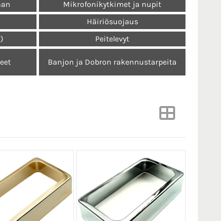
aan
Mikrofonikytkimet ja nupit
Häiriösuojaus
t)
Peitelevyt
keet
Banjon ja Dobron rakennustarpeita