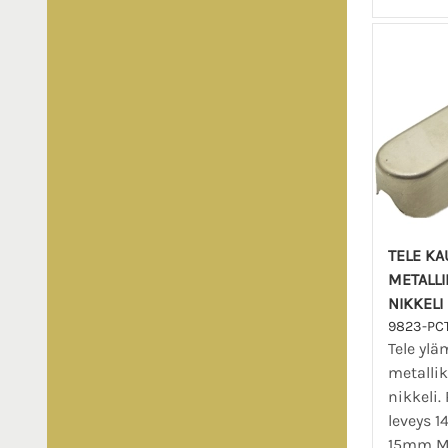
TELE K
METALLI
NIKKELI
9823-PC
Tele ylä
metallik
nikkeli.
leveys 
15mm Ma