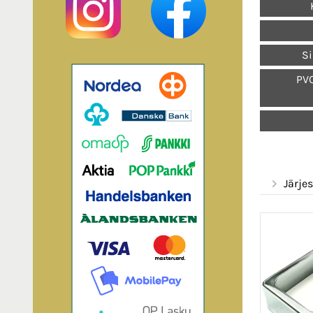
Si
PVC
Järjes