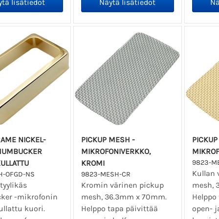
AME NICKEL-
PICKUP MESH -
PICKUP
 HUMBUCKER
MIKROFONIVERKKO,
MIKROF
KULLATTU
KROMI
9823-M
Kullan 
H-OFGD-NS
9823-MESH-CR
 tyylikäs
Kromin värinen pickup
mesh, 
er -mikrofonin
mesh, 36.3mm x 70mm.
Helppo 
ullattu kuori.
Helppo tapa päivittää
open- j