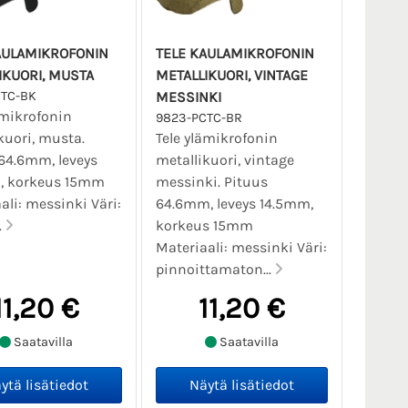
AULAMIKROFONIN
TELE KAULAMIKROFONIN
IKUORI, MUSTA
METALLIKUORI, VINTAGE
TC-BK
MESSINKI
ämikrofonin
9823-PCTC-BR
kuori, musta.
Tele ylämikrofonin
64.6mm, leveys
metallikuori, vintage
, korkeus 15mm
messinki. Pituus
ali: messinki Väri:
64.6mm, leveys 14.5mm,
.
korkeus 15mm
Materiaali: messinki Väri:
pinnoittamaton...
11,20 €
11,20 €
Saatavilla
Saatavilla