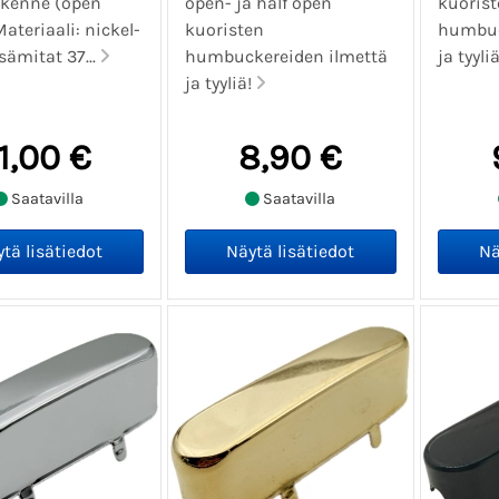
akenne (open
open- ja half open
kuorist
ateriaali: nickel-
kuoristen
humbuc
isämitat 37...
humbuckereiden ilmettä
ja tyyl
ja tyyliä!
11,00 €
8,90 €
Saatavilla
Saatavilla