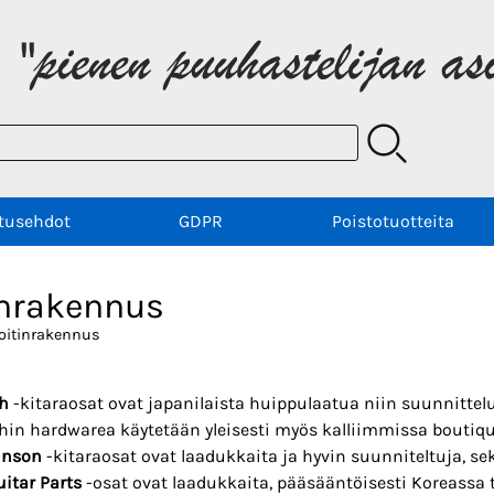
tusehdot
GDPR
Poistotuotteita
inrakennus
oitinrakennus
h
-kitaraosat ovat japanilaista huippulaatua niin suunnittelu
hin hardwarea käytetään yleisesti myös kalliimmissa boutiqu
inson
-kitaraosat ovat laadukkaita ja hyvin suunniteltuja, s
uitar Parts
-osat ovat laadukkaita, pääsääntöisesti Koreassa t