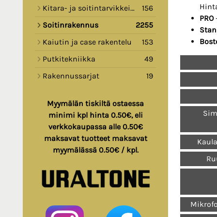
Hint
Kitara- ja soitintarvikkeita
156
PRO
Soitinrakennus
2255
Stan
Bost
Kaiutin ja case rakentelu
153
Putkitekniikka
49
Rakennussarjat
19
Myymälän tiskiltä ostaessa
Sim
minimi kpl hinta 0.50€, eli
verkkokaupassa alle 0.50€
maksavat tuotteet maksavat
Kaula
myymälässä 0.50€ / kpl.
Ruu
Mikrof