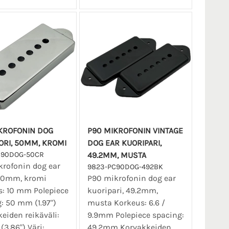
KROFONIN DOG
P90 MIKROFONIN VINTAGE
ORI, 50MM, KROMI
DOG EAR KUORIPARI,
C90DOG-50CR
49.2MM, MUSTA
rofonin dog ear
9823-PC90DOG-492BK
 50mm, kromi
P90 mikrofonin dog ear
: 10 mm Polepiece
kuoripari, 49.2mm,
: 50 mm (1.97")
musta Korkeus: 6.6 /
eiden reikäväli:
9.9mm Polepiece spacing:
3.86") Väri:
49.2mm Korvakkeiden