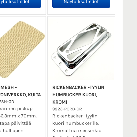
 MESH -
RICKENBACKER -TYYLIN
ONIVERKKO, KULTA
HUMBUCKER KUORI,
ESH-GD
KROMI
värinen pickup
9823-PCRB-CR
36.3mm x 70mm.
Rickenbacker -tyylin
tapa päivittää
kuori humbuckerille.
a half open
Kromattua messinkiä