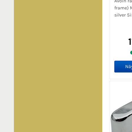
Avoin r
frame) M
silver S