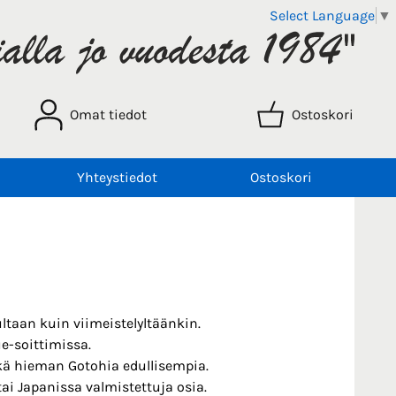
Select Language
▼
Omat tiedot
Ostoskori
Yhteystiedot
Ostoskori
ltaan kuin viimeistelyltäänkin.
e-soittimissa.
ekä hieman Gotohia edullisempia.
ai Japanissa valmistettuja osia.