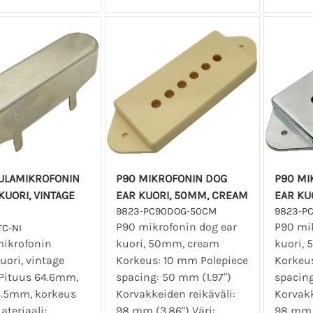
AULAMIKROFONIN
P90 MIKROFONIN DOG
P90 MI
KUORI, VINTAGE
EAR KUORI, 50MM, CREAM
EAR KU
9823-PC90DOG-50CM
9823-P
P90 mikrofonin dog ear
P90 mik
TC-NI
mikrofonin
kuori, 50mm, cream
kuori,
uori, vintage
Korkeus: 10 mm Polepiece
Korkeus
 Pituus 64.6mm,
spacing: 50 mm (1.97")
spacing
14.5mm, korkeus
Korvakkeiden reikäväli:
Korvakk
teriaali:
98 mm (3.86") Väri:
98 mm (