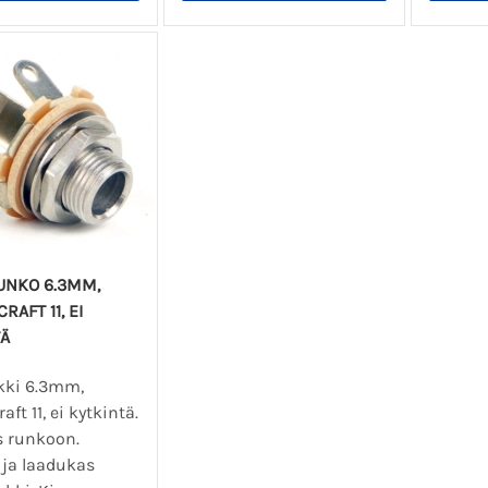
NKO 6.3MM,
RAFT 11, EI
TÄ
ki 6.3mm,
aft 11, ei kytkintä.
 runkoon.
 ja laadukas