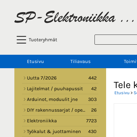
Tuoteryhmät
Etusivu
Tiliavaus
Toimi
Uutta 7/2026
442
Tele 
Lajitelmat / puuhapussit
42
Etusivu
>
S
Arduinot, moduulit jne
303
DIY rakennussarjat / opetussarjat
26
Elektroniikka
7723
Työkalut & juottaminen
430