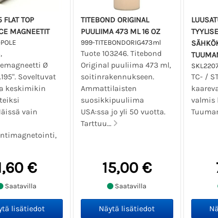
5 FLAT TOP
TITEBOND ORIGINAL
LUUSAT
CE MAGNEETIT
PUULIIMA 473 ML 16 OZ
TYYLISE
-POLE
999-TITEBONDORIG473ml
SÄHKÖK
,
Tuote 103246. Titebond
TUUMAM
cemagneetti Ø
Original puuliima 473 ml,
SKL220
195". Soveltuvat
soitinrakennukseen.
TC- / ST
 ja keskimikin
Ammattilaisten
kaareva
eiksi
suosikkipuuliima
valmis 
Näissä vain
USA:ssa jo yli 50 vuotta.
Tuumami
Tarttuu...
intimagnetointi,
1,60 €
15,00 €
Saatavilla
Saatavilla