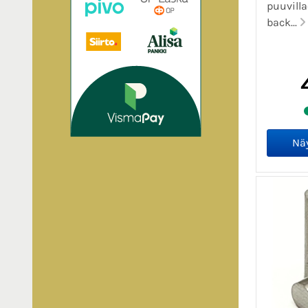
puuvilla
back...