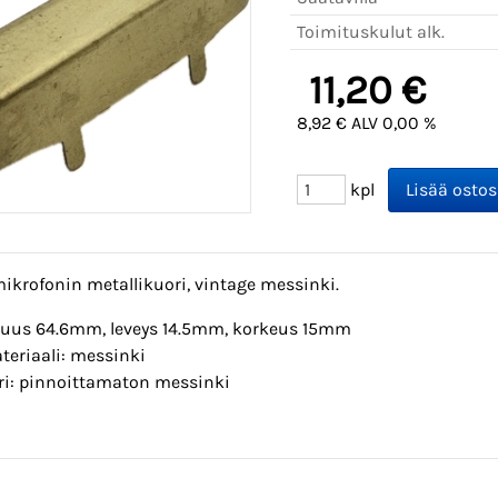
Toimituskulut alk.
11,20 €
8,92 € ALV 0,00 %
kpl
mikrofonin metallikuori, vintage messinki.
tuus 64.6mm, leveys 14.5mm, korkeus 15mm
teriaali: messinki
ri: pinnoittamaton messinki