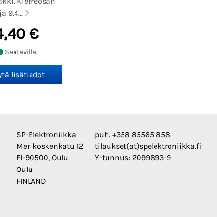
akki. Kierreosan
a 9.4...
4,40 €
Saatavilla
SP-Elektroniikka
puh. +358 85565 858
Merikoskenkatu 12
tilaukset(at)spelektroniikka.fi
FI-90500, Oulu
Y-tunnus: 2099893-9
Oulu
FINLAND