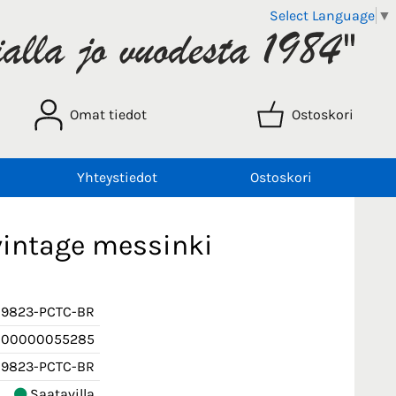
Select Language
▼
Omat tiedot
Ostoskori
Yhteystiedot
Ostoskori
 vintage messinki
9823-PCTC-BR
000000055285
9823-PCTC-BR
Saatavilla