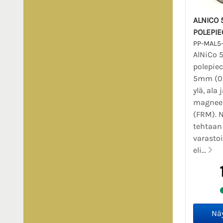
ALNICO 
POLEPIE
PP-MAL5
AlNiCo 5
polepie
5mm (0.
ylä, ala
magneet
(FRM). 
tehtaan
varasto
eli...