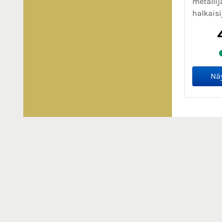
metallij
halkaisij