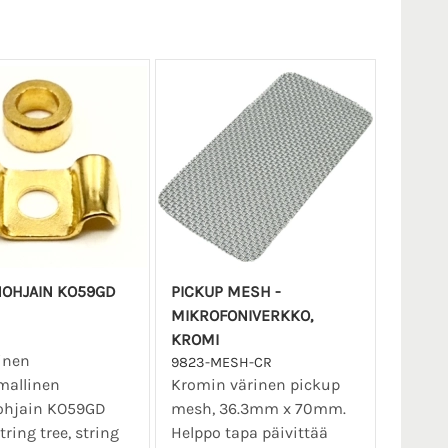
NOHJAIN KO59GD
PICKUP MESH -
MIKROFONIVERKKO,
KROMI
inen
9823-MESH-CR
mallinen
Kromin värinen pickup
nohjain KO59GD
mesh, 36.3mm x 70mm.
tring tree, string
Helppo tapa päivittää