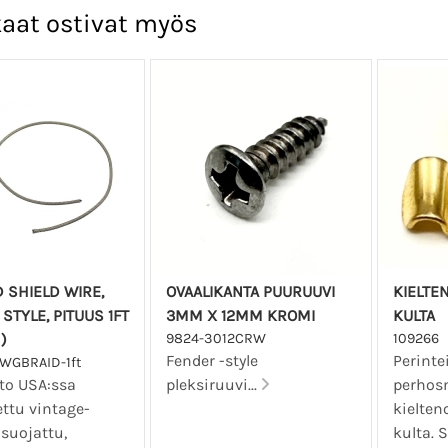
aat ostivat myös
 SHIELD WIRE,
OVAALIKANTA PUURUUVI
KIELTE
 STYLE, PITUUS 1FT
3MM X 12MM KROMI
KULTA
)
9824-3012CRW
109266
Fender -style
Perinte
WGBRAID-1ft
to USA:ssa
pleksiruuvi...
perhos
ttu vintage-
kielte
 suojattu,
kulta. S