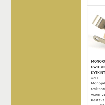
MONORU
SWITCHC
KYTKIN
421-11
Monojak
Switchcr
Asennus
Kestävä