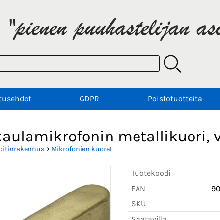
tusehdot
GDPR
Poistotuotteita
kaulamikrofonin metallikuori,
oitinrakennus
>
Mikrofonien kuoret
Tuotekoodi
EAN
9
SKU
Saatavilla