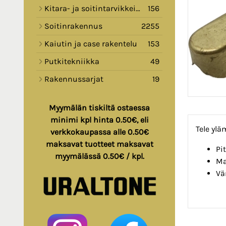
Kitara- ja soitintarvikkeita
156
Soitinrakennus
2255
Kaiutin ja case rakentelu
153
Putkitekniikka
49
Rakennussarjat
19
Myymälän tiskiltä ostaessa
minimi kpl hinta 0.50€, eli
Tele ylä
verkkokaupassa alle 0.50€
maksavat tuotteet maksavat
Pi
myymälässä 0.50€ / kpl.
Ma
Vä