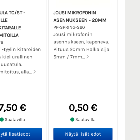
ULA TC/ST -
JOUSI MIKROFONIN
LLE
ASENNUKSEEN - 20MM
ITARALLE
PP-SPRING-S20
Jousi mikrofonin
ITOILLA
asennukseen, kapeneva.
76
 -tyylin kitaroiden
Pituus 20mm Halkaisija
 kieliurallinen
5mm / 7mm...
luusatula.
toitus, alla...
7,50 €
0,50 €
Saatavilla
Saatavilla