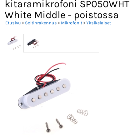
kitaramikrofoni SP050WHT
White Middle - poistossa
Etusivu
>
Soitinrakennus
>
Mikrofonit
>
Yksikelaiset