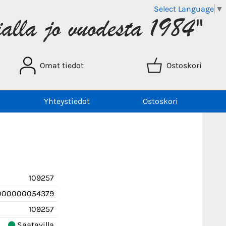
Select Language
▼
Omat tiedot
Ostoskori
Yhteystiedot
Ostoskori
109257
000000054379
109257
Saatavilla