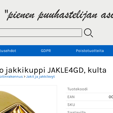
tusehdot
GDPR
Poistotuotteita
o jakkikuppi JAKLE4GD, kulta
oitinrakennus
>
Jakit ja jakkilevyt
Tuotekoodi
EAN
0
SKU
Saatavilla