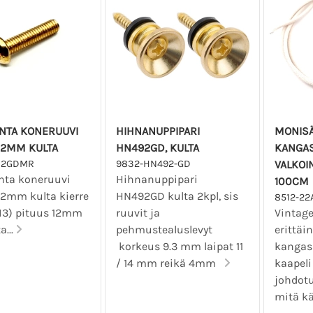
NTA KONERUUVI
HIHNANUPPIPARI
MONISÄ
12MM KULTA
HN492GD, KULTA
KANGAS
12GDMR
9832-HN492-GD
VALKOIN
ta koneruuvi
Hihnanuppipari
100CM
2mm kulta kierre
HN492GD kulta 2kpl, sis
8512-2
3) pituus 12mm
ruuvit ja
Vintage
a...
pehmustealuslevyt
erittäi
korkeus 9.3 mm laipat 11
kangas
/ 14 mm reikä 4mm
kaapeli
johdotu
mitä käy