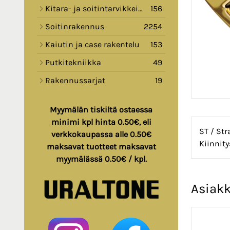
Kitara- ja soitintarvikkeita
156
Soitinrakennus
2254
Kaiutin ja case rakentelu
153
Putkitekniikka
49
Rakennussarjat
19
Myymälän tiskiltä ostaessa
minimi kpl hinta 0.50€, eli
ST / Str
verkkokaupassa alle 0.50€
Kiinnity
maksavat tuotteet maksavat
myymälässä 0.50€ / kpl.
Asiakk