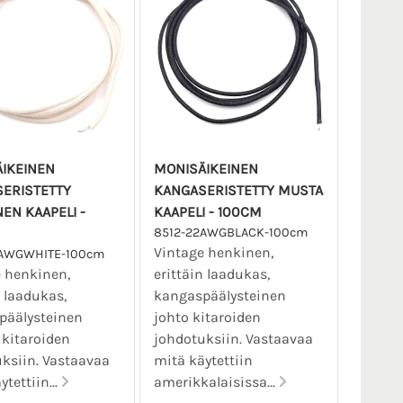
IKEINEN
MONISÄIKEINEN
ERISTETTY
KANGASERISTETTY MUSTA
EN KAAPELI -
KAAPELI - 100CM
8512-22AWGBLACK-100cm
Vintage henkinen,
2AWGWHITE-100cm
 henkinen,
erittäin laadukas,
n laadukas,
kangaspäälysteinen
päälysteinen
johto kitaroiden
 kitaroiden
johdotuksiin. Vastaavaa
ksiin. Vastaavaa
mitä käytettiin
tettiin...
amerikkalaisissa...