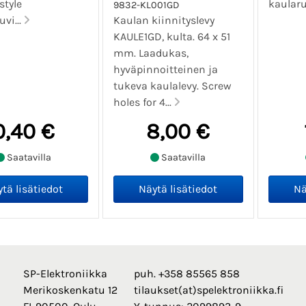
style
kaularu
9832-KL001GD
uvi...
Kaulan kiinnityslevy
KAULE1GD, kulta. 64 x 51
mm. Laadukas,
hyväpinnoitteinen ja
tukeva kaulalevy. Screw
holes for 4...
0,40 €
8,00 €
Saatavilla
Saatavilla
SP-Elektroniikka
puh. +358 85565 858
Merikoskenkatu 12
tilaukset(at)spelektroniikka.fi