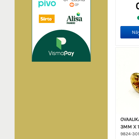
OVAALIK
3MM X 
9824-30