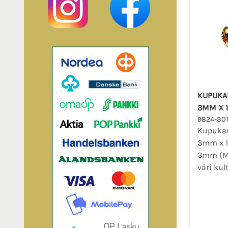
KUPUKA
3MM X 
9824-30
Kupukan
3mm x 1
3mm (M
väri kult