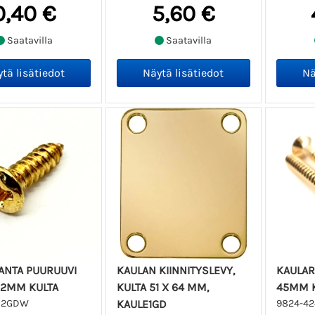
0,40 €
5,60 €
Saatavilla
Saatavilla
ANTA PUURUUVI
KAULAN KIINNITYSLEVY,
KAULAR
12MM KULTA
KULTA 51 X 64 MM,
45MM K
12GDW
KAULE1GD
9824-4