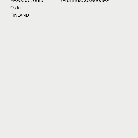
FI-90500, Oulu
Y-tunnus: 2099893-9
Oulu
FINLAND