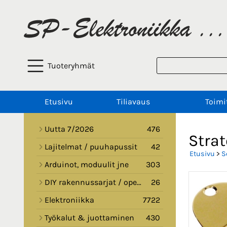
Tuoteryhmät
Etusivu
Tiliavaus
Toimi
Uutta 7/2026
476
Strat
Lajitelmat / puuhapussit
42
Etusivu
>
S
Arduinot, moduulit jne
303
DIY rakennussarjat / opetussarjat
26
Elektroniikka
7722
Työkalut & juottaminen
430