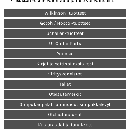
Boston
-osien valmistaja ja taso voi vaihdella.
Wilkinson -tuotteet
Gotoh / Hosco -tuotteet
Schaller -tuotteet
UT Guitar Parts
Puuosat
Kirjat ja soitinpiirustukset
Virityskoneistot
Tallat
Otelautamerkit
Simpukanpalat, laminoidut simpukkalevyt
Otelautanauhat
Kaularaudat ja tarvikkeet