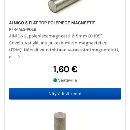
ALNICO 5 FLAT TOP POLEPIECE MAGNEETIT
PP-MAL5-POLE
AlNiCo 5, polepiecemagneetti Ø 5mm (0.195".
Soveltuvat ylä, ala ja keskimikin magneeteiksi
(FRM). Näissä vain tehtaan varastointimagnetointi,
eli...
1,60 €
Saatavilla