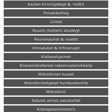
Kaulan kiinnityslevyt & -holkit
Pintakäsittely
Liimat
Ruuvit, mutterit, aluslevyt
Reunanauhat & rosetet
Hihnalukot & hihnanupit
Kieltenohjaimet
Kitaramikrofonien rakennustarvikkeita
Mikrofonien kuoret
Mikrofonikehykset humbuckereille
Mikrofonit
Satulat, aihiot, satulaviilat
Kitarapotentiometrit