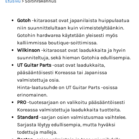
Etusivu
> Soitinrakennus
Gotoh
-kitaraosat ovat japanilaista huippulaatua
niin suunnittelultaan kuin viimeistelyltäänkin.
Gotohin hardwarea käytetään yleisesti myös
kalliimmissa boutique-soittimissa.
Wilkinson
-kitaraosat ovat laadukkaita ja hyvin
suunniteltuja, sekä hieman Gotohia edullisempia.
UT Guitar Parts
-osat ovat laadukkaita,
pääsääntöisesti Koreassa tai Japanissa
valmistettuja osia.
Hinta-laatusuhde on UT Guitar Parts -osissa
erinomainen.
PRO
-tuotesarjaan on valikoitu pääsääntöisesti
Koreassa valmistettuja laadukkaita tuotteita.
Standard
-sarjan osien valmistusmaa vaihtelee.
Sarjasta löytyy edullisempia, mutta hyväksi
todettuja malleja.