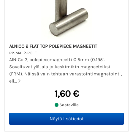
ALNICO 2 FLAT TOP POLEPIECE MAGNEETIT
PP-MAL2-POLE
AlNiCo 2, polepiecemagneetti Ø 5mm (0.195".
Soveltuvat ylä, ala ja keskimikin magneeteiksi
(FRM). Näissä vain tehtaan varastointimagnetointi,
eli...
1,60 €
Saatavilla