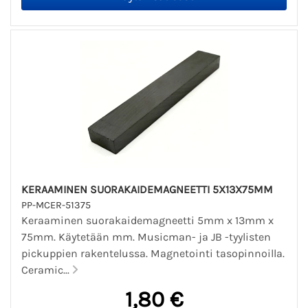
KERAAMINEN SUORAKAIDEMAGNEETTI 5X13X75MM
PP-MCER-51375
Keraaminen suorakaidemagneetti 5mm x 13mm x
75mm. Käytetään mm. Musicman- ja JB -tyylisten
pickuppien rakentelussa. Magnetointi tasopinnoilla.
Ceramic...
1,80 €