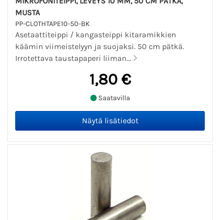
MIKROFONITEIPPI, LEVEYS 10 MM, 50 CM PÄTKÄ,
MUSTA
PP-CLOTHTAPE10-50-BK
Asetaattiteippi / kangasteippi kitaramikkien
käämin viimeistelyyn ja suojaksi. 50 cm pätkä.
Irrotettava taustapaperi liiman...
1,80 €
Saatavilla