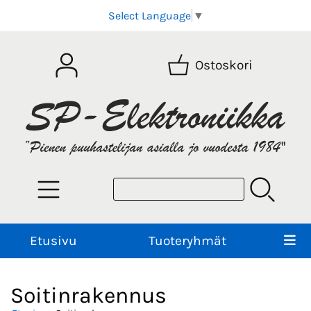
Select Language
▼
Ostoskori
Etusivu
Tuoteryhmät
Soitinrakennus