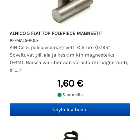
ALNICO 5 FLAT TOP POLEPIECE MAGNEETIT
PP-MAL5-POLE
AlNiCo 5, polepiecemagneetti Ø 5mm (0.195".
Soveltuvat ylä, ala ja keskimikin magneeteiksi
(FRM). Näissä vain tehtaan varastointimagnetointi,
eli...
1,60 €
Saatavilla