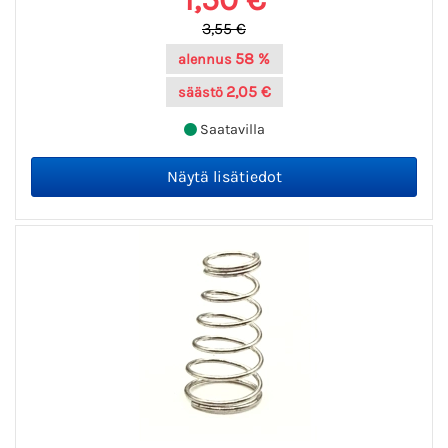
3,55 €
58 %
alennus
2,05 €
säästö
Saatavilla