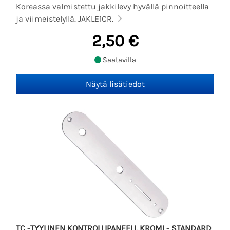
Koreassa valmistettu jakkilevy hyvällä pinnoitteella
ja viimeistelyllä. JAKLE1CR.
2,50 €
Saatavilla
TC -TYYLINEN KONTROLLIPANEELI, KROMI - STANDARD