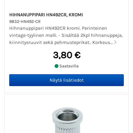
HIHNANUPPIPARI HN492CR, KROMI
9832-HN492-CR
Hihnanuppipari HN492CR kromi. Perinteinen
vintage-tyylinen malli. - Sisältää 2kpl hihnanuppeja,
kiinnitysruuvit sekä pehmusteprikat.. Korkeus...
3,80 €
Saatavilla