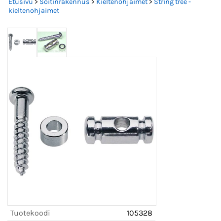
Etusivu
>
Soitinrakennus
>
Kieltenohjaimet
>
String tree -
kieltenohjaimet
Tuotekoodi
105328