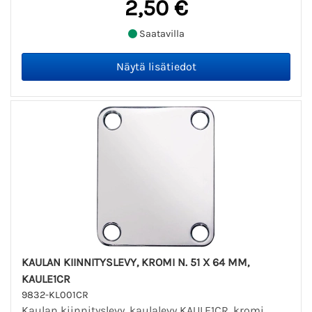
2,50 €
Saatavilla
KAULAN KIINNITYSLEVY, KROMI N. 51 X 64 MM,
KAULE1CR
9832-KL001CR
Kaulan kiinnityslevy, kaulalevy KAULE1CR, kromi.