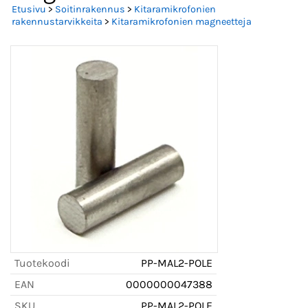
Etusivu
>
Soitinrakennus
>
Kitaramikrofonien
rakennustarvikkeita
>
Kitaramikrofonien magneetteja
Tuotekoodi
PP-MAL2-POLE
EAN
0000000047388
SKU
PP-MAL2-POLE