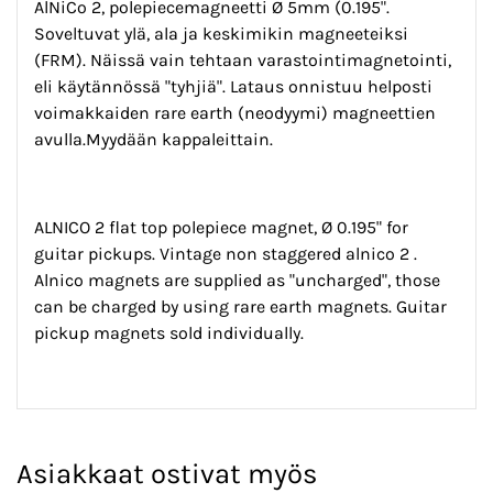
AlNiCo 2, polepiecemagneetti Ø 5mm (0.195".
Soveltuvat ylä, ala ja keskimikin magneeteiksi
(FRM). Näissä vain tehtaan varastointimagnetointi,
eli käytännössä "tyhjiä". Lataus onnistuu helposti
voimakkaiden rare earth (neodyymi) magneettien
avulla.Myydään kappaleittain.
ALNICO 2 flat top polepiece magnet, Ø 0.195" for
guitar pickups. Vintage non staggered alnico 2 .
Alnico magnets are supplied as "uncharged", those
can be charged by using rare earth magnets. Guitar
pickup magnets sold individually.
Asiakkaat ostivat myös