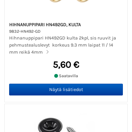
HIHNANUPPIPARI HN492GD, KULTA
9832-HN492-GD
Hihnanuppipari HN492GD kulta 2kpl, sis ruuvit ja
pehmustealuslevyt korkeus 9.3 mm laipat 11 / 14
mm reikä 4mm
5,60 €
Saatavilla