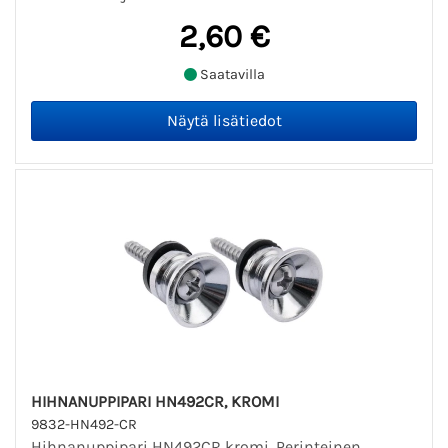
2,60 €
Saatavilla
HIHNANUPPIPARI HN492CR, KROMI
9832-HN492-CR
Hihnanuppipari HN492CR kromi. Perinteinen