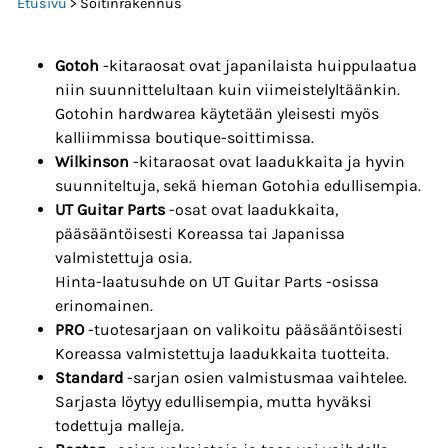
Etusivu
> Soitinrakennus
Gotoh
-kitaraosat ovat japanilaista huippulaatua
niin suunnittelultaan kuin viimeistelyltäänkin.
Gotohin hardwarea käytetään yleisesti myös
kalliimmissa boutique-soittimissa.
Wilkinson
-kitaraosat ovat laadukkaita ja hyvin
suunniteltuja, sekä hieman Gotohia edullisempia.
UT Guitar Parts
-osat ovat laadukkaita,
pääsääntöisesti Koreassa tai Japanissa
valmistettuja osia.
Hinta-laatusuhde on UT Guitar Parts -osissa
erinomainen.
PRO
-tuotesarjaan on valikoitu pääsääntöisesti
Koreassa valmistettuja laadukkaita tuotteita.
Standard
-sarjan osien valmistusmaa vaihtelee.
Sarjasta löytyy edullisempia, mutta hyväksi
todettuja malleja.