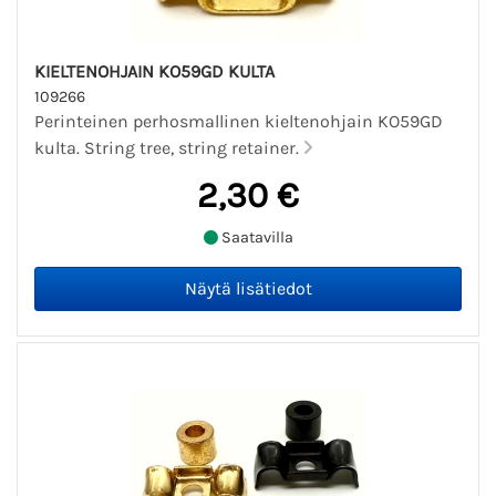
KIELTENOHJAIN KO59GD KULTA
109266
Perinteinen perhosmallinen kieltenohjain KO59GD
kulta. String tree, string retainer.
2,30 €
Saatavilla