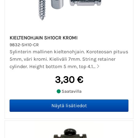
KIELTENOHJAIN SH10CR KROMI
9832-SH10-CR
Sylinterin mallinen kieltenohjain. Koroteosan pituus
5mm, väri kromi. Kieliväli 7mm. String retainer
cylinder. Height bottom 5 mm, top 4.1...
3,30 €
Saatavilla