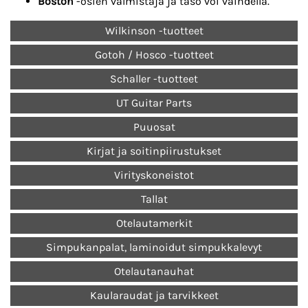
Boston
-osien valmistaja ja taso voi vaihdella.
Wilkinson -tuotteet
Gotoh / Hosco -tuotteet
Schaller -tuotteet
UT Guitar Parts
Puuosat
Kirjat ja soitinpiirustukset
Virityskoneistot
Tallat
Otelautamerkit
Simpukanpalat, laminoidut simpukkalevyt
Otelautanauhat
Kaularaudat ja tarvikkeet