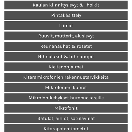
Kaulan kiinnityslevyt & -holkit
Pintakäsittely
Liimat
Ruuvit, mutterit, aluslevyt
Reunanauhat & rosetet
Hihnalukot & hihnanupit
Kieltenohjaimet
Kitaramikrofonien rakennustarvikkeita
Mikrofonien kuoret
Mikrofonikehykset humbuckereille
Mikrofonit
Satulat, aihiot, satulaviilat
Kitarapotentiometrit