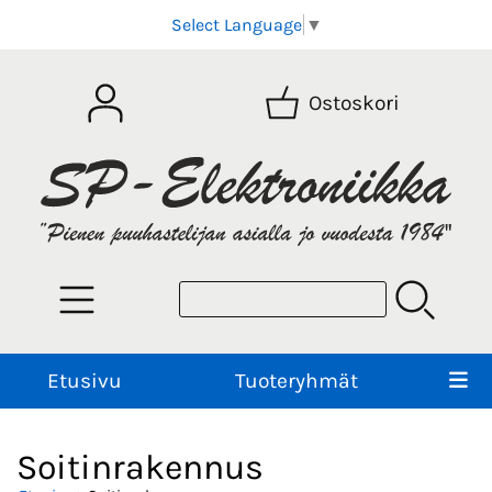
Select Language
▼
Ostoskori
Etusivu
Tuoteryhmät
Soitinrakennus