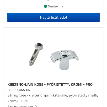
Saatavilla
KIELTENOHJAIN KO55 - PYÖRISTETTY, KROMI - PRO
9832-KO55-CR
String tree -kieltenohjain kitaralle, pyöristetty malli,
kromi - PRO.
String retainer.