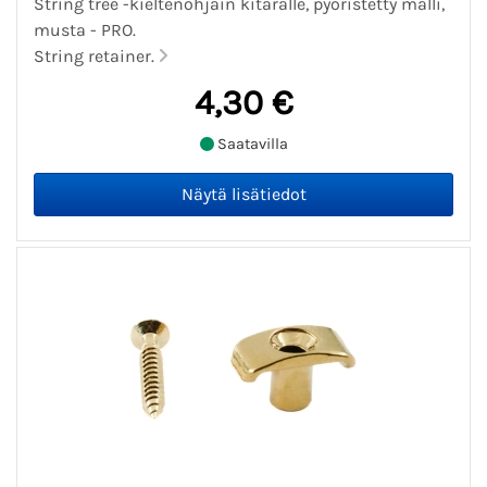
String tree -kieltenohjain kitaralle, pyöristetty malli,
musta - PRO.
String retainer.
4,30 €
Saatavilla