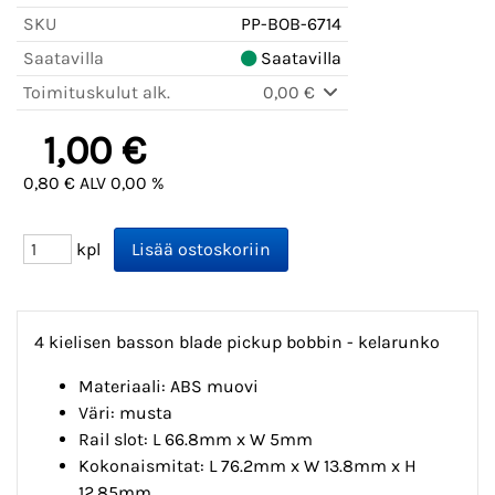
SKU
PP-BOB-6714
Saatavilla
Saatavilla
Toimituskulut alk.
0,00 €
1,00 €
0,80 € ALV 0,00 %
kpl
4 kielisen basson blade pickup bobbin - kelarunko
Materiaali: ABS muovi
Väri: musta
Rail slot: L 66.8mm x W 5mm
Kokonaismitat: L 76.2mm x W 13.8mm x H
12.85mm