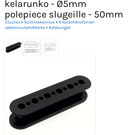
kelarunko - Ø5mm
polepiece slugeille - 50mm
Etusivu
>
Soitinrakennus
>
Kitaramikrofonien
rakennustarvikkeita
>
Kelarungot