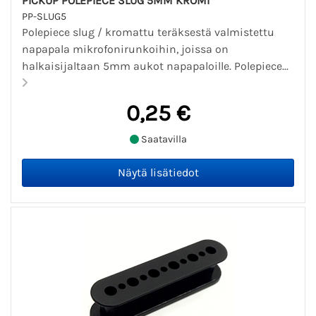
PICKUP POLEPIECE SLUG 5MM KROMI
PP-SLUG5
Polepiece slug / kromattu teräksestä valmistettu
napapala mikrofonirunkoihin, joissa on
halkaisijaltaan 5mm aukot napapaloille. Polepiece...
0,25 €
Saatavilla