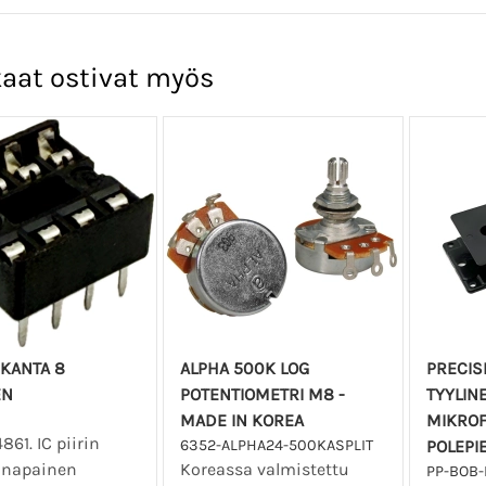
aat ostivat myös
IKANTA 8
ALPHA 500K LOG
PRECIS
EN
POTENTIOMETRI M8 -
TYYLIN
MADE IN KOREA
MIKRO
861. IC piirin
6352-ALPHA24-500KASPLIT
POLEPI
 napainen
Koreassa valmistettu
PP-BOB-