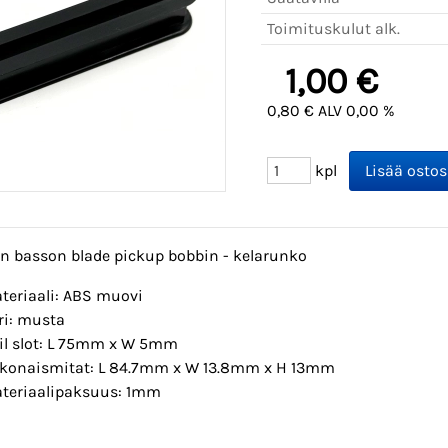
Toimituskulut alk.
1,00 €
0,80 € ALV 0,00 %
kpl
en basson blade pickup bobbin - kelarunko
teriaali: ABS muovi
ri: musta
il slot: L 75mm x W 5mm
konaismitat: L 84.7mm x W 13.8mm x H 13mm
teriaalipaksuus: 1mm