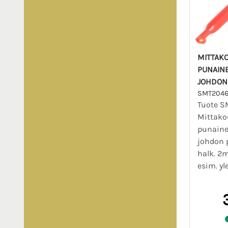
MITTAK
PUNAINE
JOHDON
SMT2046
Tuote S
Mittako
punaine
johdon 
halk. 2
esim. yl