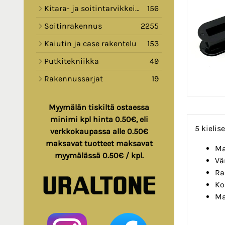
Kitara- ja soitintarvikkeita
156
Soitinrakennus
2255
Kaiutin ja case rakentelu
153
Putkitekniikka
49
Rakennussarjat
19
Myymälän tiskiltä ostaessa
minimi kpl hinta 0.50€, eli
5 kielis
verkkokaupassa alle 0.50€
maksavat tuotteet maksavat
Ma
myymälässä 0.50€ / kpl.
Vä
Ra
Ko
Ma