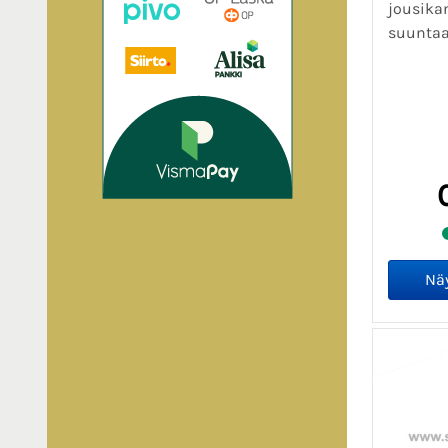
jousika
suuntaa