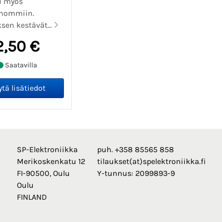
u myös
vyhommiin.
sen kestävät...
2,50 €
Saatavilla
SP-Elektroniikka
puh. +358 85565 858
Merikoskenkatu 12
tilaukset(at)spelektroniikka.fi
FI-90500, Oulu
Y-tunnus: 2099893-9
Oulu
FINLAND