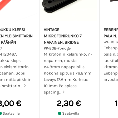
OUKKU KLEPSI
VINTAGE
EEBENP
N YLEISMITTARIN
MIKROFONIRUNKO 7-
PALA N
 PÄÄHÄN
NAPAINEN, BRIDGE
WG-1816
Eebenpu
7
PP-BOB-7bridge
MT20467.
Mikrofonin kelarunko, 7 -
pala n.
ukku klepsi
napainen, musta
luokite
n yleismittarin
⌀4.8mm napapaloille
kitaran 
päähän. Sopii
Kokonaispituus 76.8mm
Eebenpu
mm mittapiikkiin
Leveys 17.6mm Korkeus
arvostet
eismittarin...
10.1mm Polepiece
spacing...
3,00 €
2,30 €
Saatavilla
Saatavilla