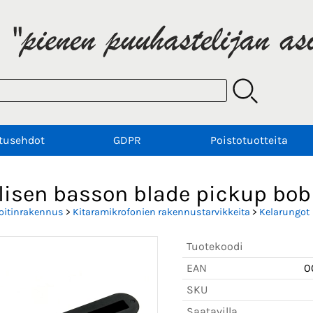
tusehdot
GDPR
Poistotuotteita
lisen basson blade pickup bob
oitinrakennus
>
Kitaramikrofonien rakennustarvikkeita
>
Kelarungot
Tuotekoodi
EAN
0
SKU
Saatavilla