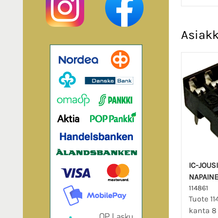
Asiakk
IC-JOUS
NAPAIN
114861
Tuote 114
kanta 8