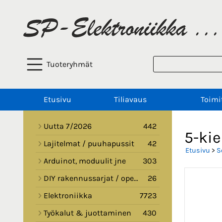
Tuoteryhmät
Etusivu
Tiliavaus
Toimi
Uutta 7/2026
442
5-kie
Lajitelmat / puuhapussit
42
Etusivu
>
S
Arduinot, moduulit jne
303
DIY rakennussarjat / opetussarjat
26
Elektroniikka
7723
Työkalut & juottaminen
430