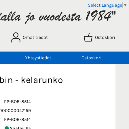
Select Language
▼
Omat tiedot
Ostoskori
Yhteystiedot
Ostoskori
bin - kelarunko
PP-BOB-8514
000000047159
PP-BOB-8514
Saatavilla