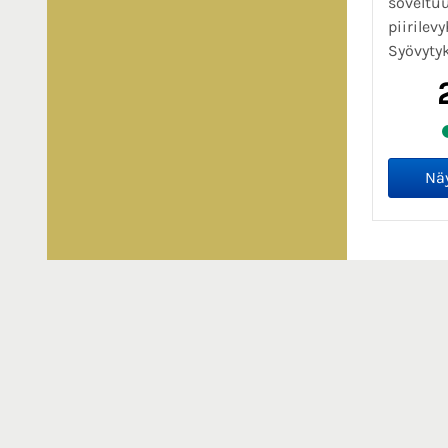
soveltu
piirile
Syövytyk