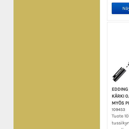
EDDING 
KÄRKI 0
MYÖS PI
109453
Tuote 1
tussiky