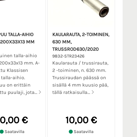
UU TALLA-AIHIO
KAULARAUTA, 2-TOIMINEN,
. 200X33X13 MM
630 MM,
TRUSSROD630/2020
inen talla-aihio
9832-STR23426
 200x33x13 mm. A-
Kaularauta / trussirauta,
ttu Klassisen
2 -toiminen, n. 630 mm.
talla-aihio.
Trussiraudan päässä on
u on erittäin
sisällä 4 mm kuusio pää,
tu puulaji, jota...
tällä ratkaisulla...
10,00 €
10,00 €
Saatavilla
Saatavilla