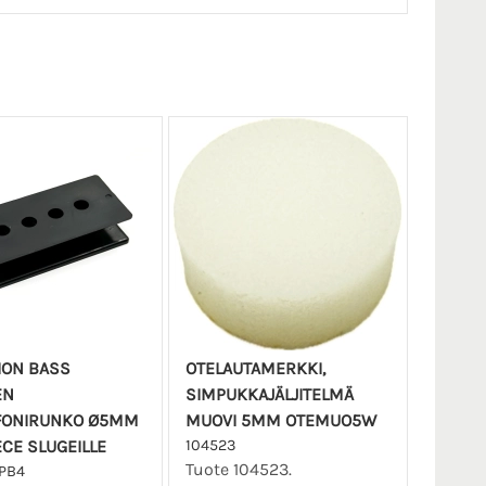
ION BASS
OTELAUTAMERKKI,
EN
SIMPUKKAJÄLJITELMÄ
FONIRUNKO Ø5MM
MUOVI 5MM OTEMUO5W
ECE SLUGEILLE
104523
Tuote 104523.
PB4