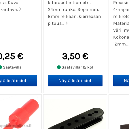
nta. Kuva
kitarapotentiometri.
Precisi
-antava.
24mm runko. Sopii min.
4-napa
8mm reikään, kierreosan
mikrof
pituus...
Materia
Väri: m
Kokona
12mm..
0,25 €
3,50 €
Saatavilla
Saatavilla 112 kpl