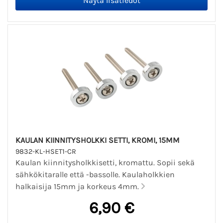
KAULAN KIINNITYSHOLKKI SETTI, KROMI, 15MM
9832-KL-HSET1-CR
Kaulan kiinnitysholkkisetti, kromattu. Sopii sekä
sähkökitaralle että -bassolle. Kaulaholkkien
halkaisija 15mm ja korkeus 4mm.
6,90 €