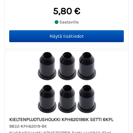
5,80 €
Saatavilla
KIELTENPUJOTUSHOLKKI KPH62019BK SETTI 6KPL
9832-KPH62019-BK
Kieliholkkisetti KPH62019BK Setti sisältää 6kpl