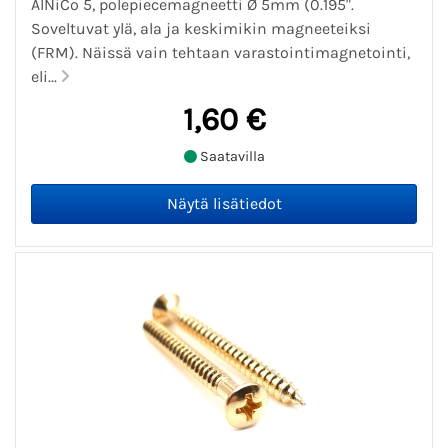
AlNiCo 5, polepiecemagneetti Ø 5mm (0.195".
Soveltuvat ylä, ala ja keskimikin magneeteiksi
(FRM). Näissä vain tehtaan varastointimagnetointi,
eli...
1,60 €
Saatavilla