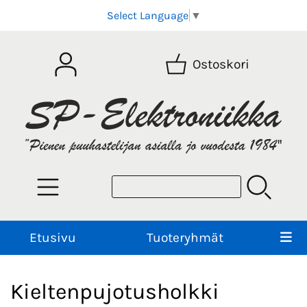
Select Language
▼
Ostoskori
Etusivu
Tuoteryhmät
Kieltenpujotusholkki