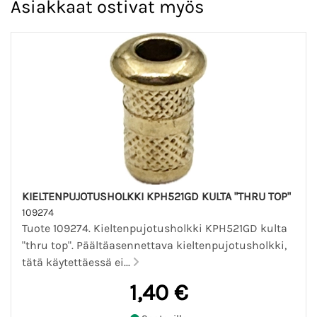
Asiakkaat ostivat myös
KIELTENPUJOTUSHOLKKI KPH521GD KULTA "THRU TOP"
109274
Tuote 109274. Kieltenpujotusholkki KPH521GD kulta
"thru top". Päältäasennettava kieltenpujotusholkki,
tätä käytettäessä ei...
1,40 €