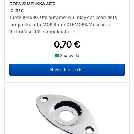
DOTS SIMPUKKA AITO
104530
Tuote 104530. Otelautamerkki inlay dot pearl dots
simpukka aito MOP 6mm OTEMOP6. Valkeasta
"helmiäisestä", simpukasta...
0,70 €
Saatavilla