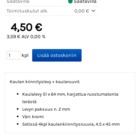
Saatavilla
Saatavilla
Toimituskulut alk.
0,00 €
4,50 €
3,59 € ALV 0,00 %
kpl
Kaulan kiinnityslevy + kaularuuvit.
Kaulalevy 51 x 64 mm, harjattua ruostumatonta
terästä
Levyn paksuus n. 2 mm
Väri: kromi
Setissä 4kpl kaulankiinnitysruuvia, 4.5 x 45 mm