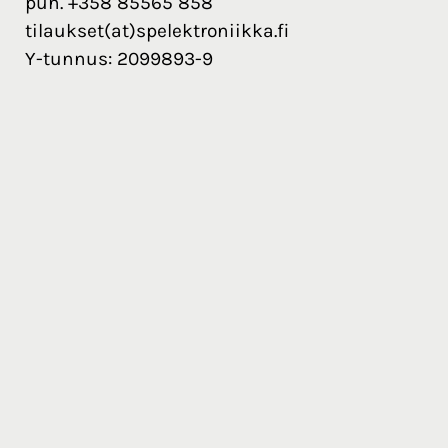
puh. +358 85565 858
tilaukset(at)spelektroniikka.fi
Y-tunnus: 2099893-9