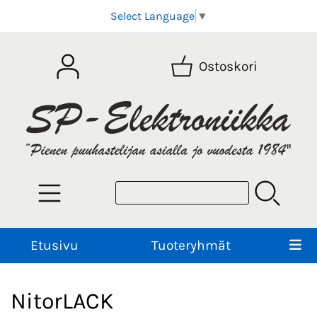
Select Language
▼
Ostoskori
Etusivu
Tuoteryhmät
NitorLACK