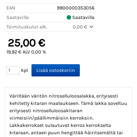
EAN
9900000353056
Saatavilla
Saatavilla
Toimituskulut alk.
0,00 €
25,00 €
19,92 € ALV 0,00 %
kpl
Väriltään väritön nitroselluloosalakka, erityisesti
kehitetty kitaran maalaukseen. Tämä lakka soveltuu
erityisesti nitroselluloosakitaran
viimeisiin/päällimmäisiin kerroksiin.
Lakkakerrokset sulautuvat kerros kerrokselta
kitaraan, antaen puun hengittää häiritsemättä tai