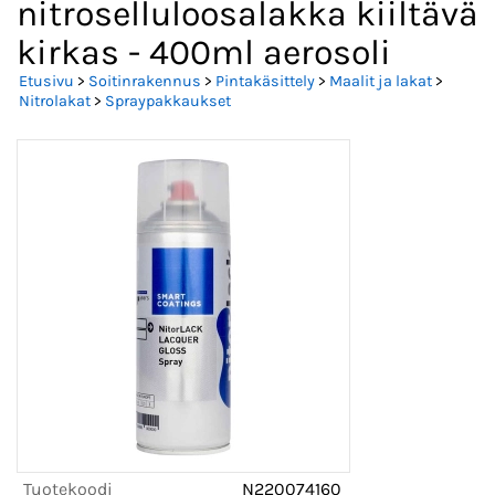
nitroselluloosalakka kiiltävä
kirkas - 400ml aerosoli
Etusivu
>
Soitinrakennus
>
Pintakäsittely
>
Maalit ja lakat
>
Nitrolakat
>
Spraypakkaukset
Tuotekoodi
N220074160