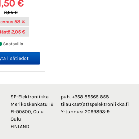
1,50 €
3,55 €
58 %
lennus
2,05 €
äästö
Saatavilla
SP-Elektroniikka
puh. +358 85565 858
Merikoskenkatu 12
tilaukset(at)spelektroniikka.fi
FI-90500, Oulu
Y-tunnus: 2099893-9
Oulu
FINLAND