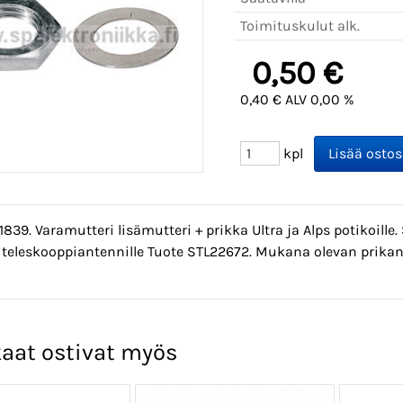
Toimituskulut alk.
0,50 €
0,40 € ALV 0,00 %
kpl
1839. Varamutteri lisämutteri + prikka Ultra ja Alps potikoille.
 teleskooppiantennille Tuote STL22672. Mukana olevan prika
aat ostivat myös