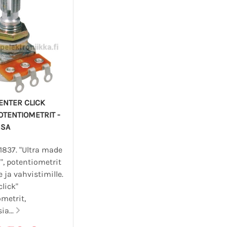
ENTER CLICK
TENTIOMETRIT -
SSA
1837. "Ultra made
", potentiometrit
e ja vahvistimille.
click"
metrit,
ia...