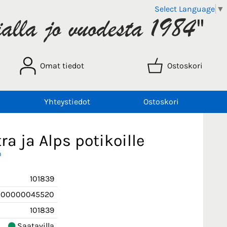
Select Language
▼
Omat tiedot
Ostoskori
Yhteystiedot
Ostoskori
ra ja Alps potikoille
n
101839
000000045520
101839
Saatavilla