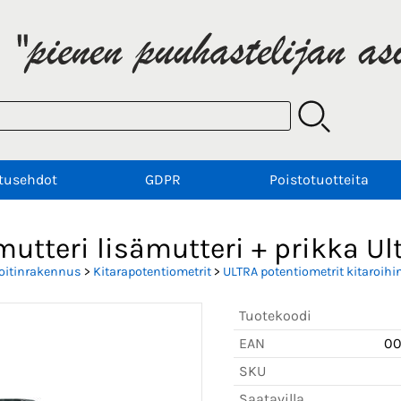
tusehdot
GDPR
Poistotuotteita
utteri lisämutteri + prikka Ult
oitinrakennus
>
Kitarapotentiometrit
>
ULTRA potentiometrit kitaroihi
Tuotekoodi
EAN
0
SKU
Saatavilla