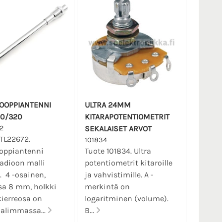
OOPPIANTENNI
ULTRA 24MM
10/320
KITARAPOTENTIOMETRIT
2
SEKALAISET ARVOT
TL22672.
101834
ooppiantenni
Tuote 101834. Ultra
adioon malli
potentiometrit kitaroille
. 4 -osainen,
ja vahvistimille. A -
sa 8 mm, holkki
merkintä on
ierreosa on
logaritminen (volume).
 alimmassa...
B...