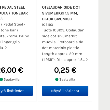
 PEDAL STEEL
OTELAUDAN SIDE DOT
AUTA / TONEBAR
SIVUMERKKI 1.5 MM,
63
BLACK SIVUM15B
/ Pedal Steel -
103193
 tone bar /
Tuote 103193. Otelaudan
uta, kromi. Paino
side dot sivumerkit
. Finger grip -
muovia. Fretboard side
lu.
dot materials plastic.
Length approx. 50 mm
(1.969"). Dia. approx. 1.5...
6,00 €
0,25 €
Saatavilla
Saatavilla