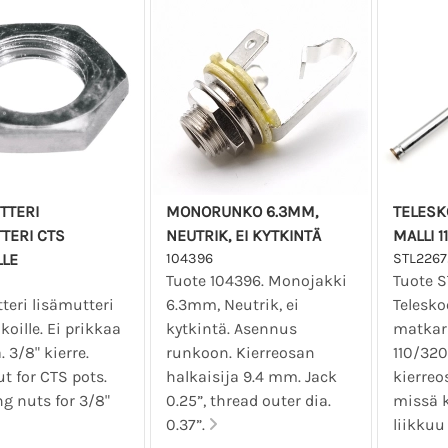
TTERI
MONORUNKO 6.3MM,
TELESK
TERI CTS
NEUTRIK, EI KYTKINTÄ
MALLI 1
LLE
104396
STL2267
Tuote 104396. Monojakki
Tuote S
teri lisämutteri
6.3mm, Neutrik, ei
Telesk
koille. Ei prikkaa
kytkintä. Asennus
matkar
3/8" kierre.
runkoon. Kierreosan
110/320
t for CTS pots.
halkaisija 9.4 mm. Jack
kierreo
g nuts for 3/8"
0.25”, thread outer dia.
missä k
0.37”.
liikkuu