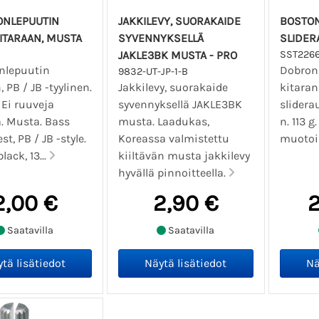
ONLEPUUTIN
JAKKILEVY, SUORAKAIDE
BOSTON
ITARAAN, MUSTA
SYVENNYKSELLÄ
SLIDER
JAKLE3BK MUSTA - PRO
SST226
nlepuutin
Dobron 
9832-UT-JP-1-B
 PB / JB -tyylinen.
Jakkilevy, suorakaide
kitaran
 Ei ruuveja
syvennyksellä JAKLE3BK
slidera
 Musta. Bass
musta. Laadukas,
n. 113 g
t, PB / JB -style.
Koreassa valmistettu
muotoi
black, 13...
kiiltävän musta jakkilevy
hyvällä pinnoitteella.
2,00 €
2,90 €
2
Saatavilla
Saatavilla