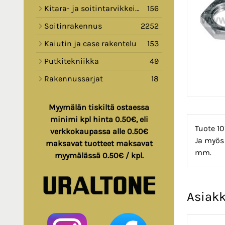
Kitara- ja soitintarvikkeita
156
Soitinrakennus
2252
Kaiutin ja case rakentelu
153
Putkitekniikka
49
Rakennussarjat
18
Myymälän tiskiltä ostaessa
minimi kpl hinta 0.50€, eli
Tuote 10
verkkokaupassa alle 0.50€
Ja myös
maksavat tuotteet maksavat
mm.
myymälässä 0.50€ / kpl.
Asiakk