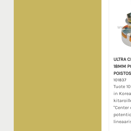
ULTRA C
18MM PO
POISTO
101837
Tuote 10
in Korea
kitaroill
"Center 
potentio
lineaaris