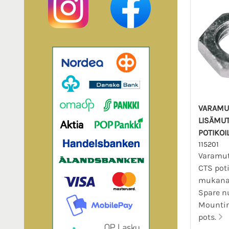
VARAMU
LISÄMUT
POTIKOI
115201
Varamut
CTS poti
mukana. 
Spare nu
Mountin
pots.