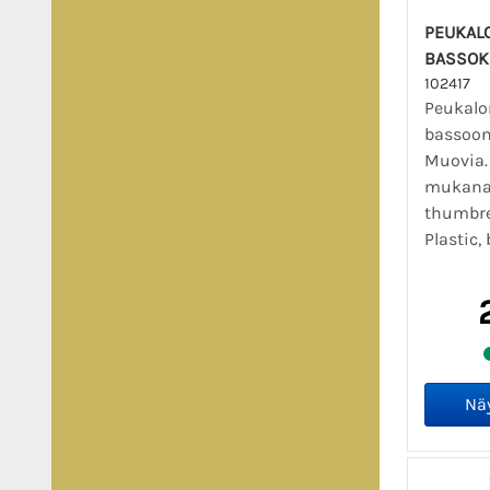
PEUKAL
BASSOK
102417
Peukalo
bassoon,
Muovia.
mukana.
thumbres
Plastic, 