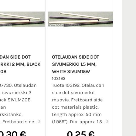
DAN SIDE DOT
OTELAUDAN SIDE DOT
RKKI 2 MM, BLACK
SIVUMERKKI 1.5 MM,
20B
WHITE SIVUM15W
103192
07730. Otelaudan
Tuote 103192. Otelaudan
t sivumerkki 2
side dot sivumerkit
ack SIVUM20B.
muovia. Fretboard side
dan
dot materials plastic.
rkkitanko,
Length approx. 50 mm
 Fretboard side...
(1.969"). Dia. approx. 1.5...
0,30 €
0,25 €