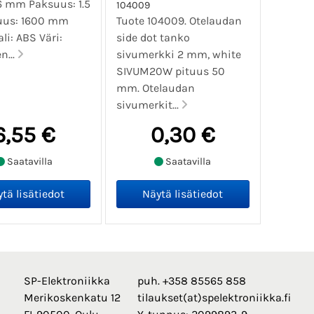
 6 mm Paksuus: 1.5
104009
uus: 1600 mm
Tuote 104009. Otelaudan
li: ABS Väri:
side dot tanko
n...
sivumerkki 2 mm, white
SIVUM20W pituus 50
mm. Otelaudan
sivumerkit...
6,55 €
0,30 €
Saatavilla
Saatavilla
SP-Elektroniikka
puh. +358 85565 858
Merikoskenkatu 12
tilaukset(at)spelektroniikka.fi