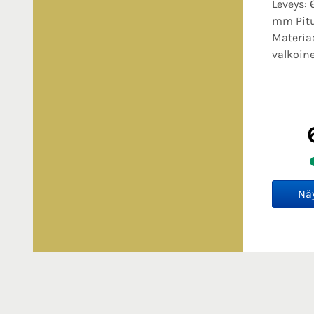
Leveys:
mm Pit
Materiaa
valkoine