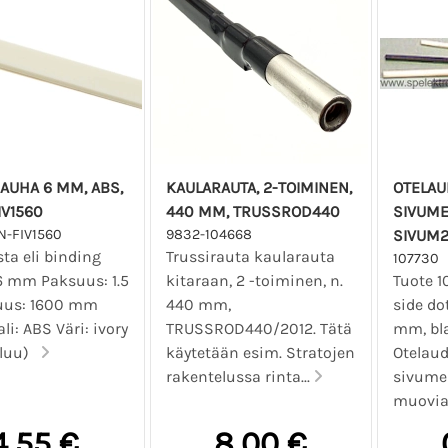
AUHA 6 MM, ABS,
KAULARAUTA, 2-TOIMINEN,
OTELAU
IV1560
440 MM, TRUSSROD440
SIVUME
N-FIV1560
9832-104668
SIVUM
ta eli binding
Trussirauta kaularauta
107730
 6 mm Paksuus: 1.5
kitaraan, 2 -toiminen, n.
Tuote 1
uus: 1600 mm
440 mm,
side do
li: ABS Väri: ivory
TRUSSROD440/2012. Tätä
mm, bl
nluu)
käytetään esim. Stratojen
Otelau
rakentelussa rinta...
sivume
muovia.
4,55 €
8,00 €