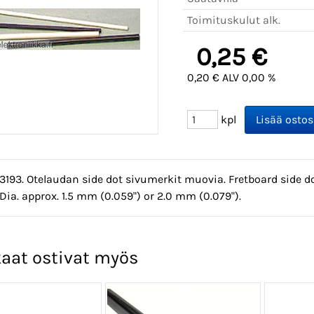
Toimituskulut alk.
0,25 €
0,20 € ALV 0,00 %
kpl
3193. Otelaudan side dot sivumerkit muovia. Fretboard side d
. Dia. approx. 1.5 mm (0.059") or 2.0 mm (0.079").
aat ostivat myös