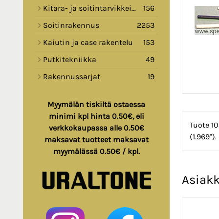
Kitara- ja soitintarvikkeita
156
Soitinrakennus
2253
Kaiutin ja case rakentelu
153
Putkitekniikka
49
Rakennussarjat
19
Myymälän tiskiltä ostaessa
minimi kpl hinta 0.50€, eli
Tuote 10
verkkokaupassa alle 0.50€
(1.969")
maksavat tuotteet maksavat
myymälässä 0.50€ / kpl.
Asiakk