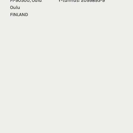
FI-90500, Oulu
Y-tunnus: 2099893-9
Oulu
FINLAND