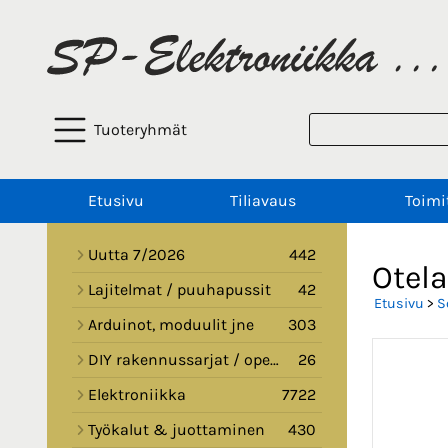
Tuoteryhmät
Etusivu
Tiliavaus
Toimi
Uutta 7/2026
442
Otel
Lajitelmat / puuhapussit
42
Etusivu
>
S
Arduinot, moduulit jne
303
DIY rakennussarjat / opetussarjat
26
Elektroniikka
7722
Työkalut & juottaminen
430