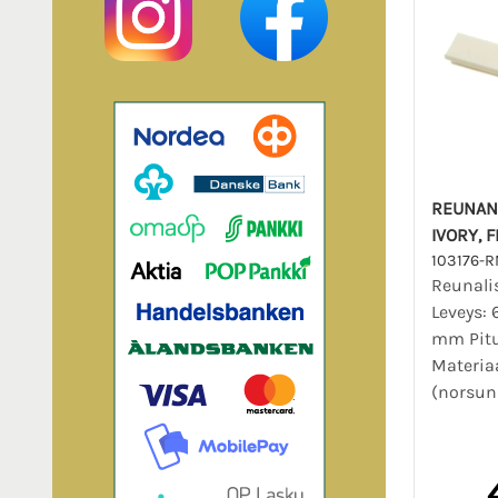
REUNAN
IVORY, F
103176-R
Reunalis
Leveys:
mm Pit
Materiaa
(norsu