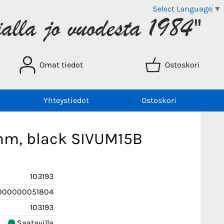
Select Language
▼
Omat tiedot
Ostoskori
Yhteystiedot
Ostoskori
 mm, black SIVUM15B
103193
000000051804
103193
Saatavilla