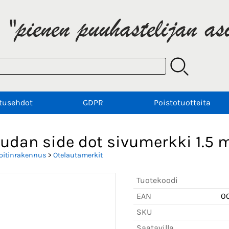
tusehdot
GDPR
Poistotuotteita
audan side dot sivumerkki 1.5
oitinrakennus
>
Otelautamerkit
Tuotekoodi
EAN
0
SKU
Saatavilla