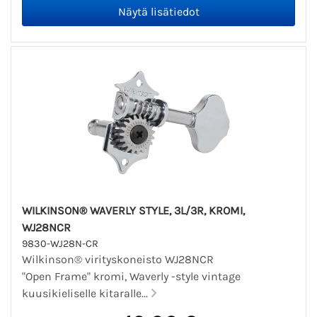
WILKINSON® WAVERLY STYLE, 3L/3R, KROMI,
WJ28NCR
9830-WJ28N-CR
Wilkinson® virityskoneisto WJ28NCR
"Open Frame" kromi, Waverly -style vintage
kuusikieliselle kitaralle...