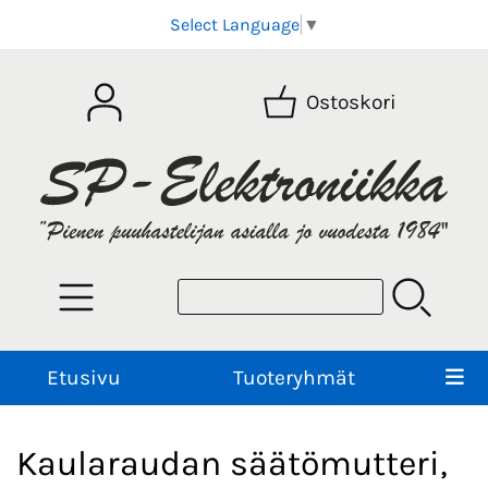
Select Language
▼
Ostoskori
Etusivu
Tuoteryhmät
Kaularaudan säätömutteri,