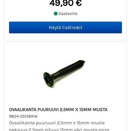
49,90 €
Saatavilla
OVAALIKANTA PUURUUVI 2.5MM X 15MM MUSTA
9824-2515BKW
Ovaalikanta puuruuvi 2.5mm x 15mm musta
paksuus 2.5mm pituus 15mm väri musta esim.