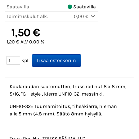
Saatavilla
Saatavilla
Toimituskulut alk.
0,00 €
1,50 €
1,20 € ALV 0,00 %
kpl
Kaularaudan säätömutteri, truss rod nut 8 x 8 mm,
5/16, "G" -style , kierre UNF10-32, messinki.
UNF10-32= Tuumamitoitus, tiheäkierre, hieman
alle 5 mm (4.8 mm). Säätö 8mm hylsyllä.
Truss Rod Nut TRUSSIPÄÄ MALLI D