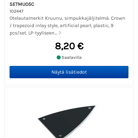
SETMUO5C
102447
Otelautamerkit Kruunu, simpukkajäljitelmä. Crown
/ trapezoid inlay style, artificial pearl, plastic, 9
pcs/set. LP-tyyliseen...
8,20 €
Saatavilla